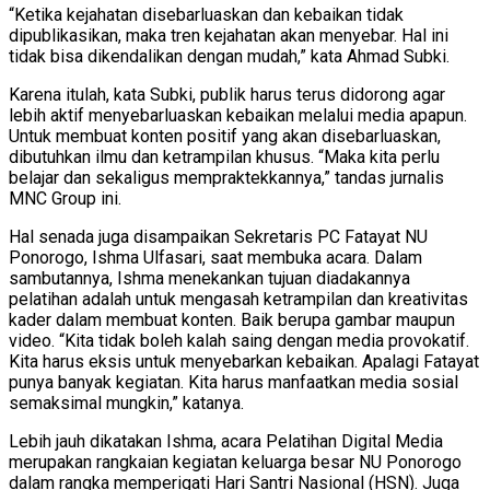
“Ketika kejahatan disebarluaskan dan kebaikan tidak
dipublikasikan, maka tren kejahatan akan menyebar. Hal ini
tidak bisa dikendalikan dengan mudah,” kata Ahmad Subki.
Karena itulah, kata Subki, publik harus terus didorong agar
lebih aktif menyebarluaskan kebaikan melalui media apapun.
Untuk membuat konten positif yang akan disebarluaskan,
dibutuhkan ilmu dan ketrampilan khusus. “Maka kita perlu
belajar dan sekaligus mempraktekkannya,” tandas jurnalis
MNC Group ini.
Hal senada juga disampaikan Sekretaris PC Fatayat NU
Ponorogo, Ishma Ulfasari, saat membuka acara. Dalam
sambutannya, Ishma menekankan tujuan diadakannya
pelatihan adalah untuk mengasah ketrampilan dan kreativitas
kader dalam membuat konten. Baik berupa gambar maupun
video. “Kita tidak boleh kalah saing dengan media provokatif.
Kita harus eksis untuk menyebarkan kebaikan. Apalagi Fatayat
punya banyak kegiatan. Kita harus manfaatkan media sosial
semaksimal mungkin,” katanya.
Lebih jauh dikatakan Ishma, acara Pelatihan Digital Media
merupakan rangkaian kegiatan keluarga besar NU Ponorogo
dalam rangka memperigati Hari Santri Nasional (HSN). Juga