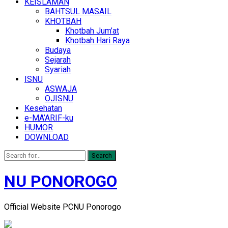
KEISLAMAN
BAHTSUL MASAIL
KHOTBAH
Khotbah Jum’at
Khotbah Hari Raya
Budaya
Sejarah
Syariah
ISNU
ASWAJA
OJISNU
Kesehatan
e-MA’ARIF-ku
HUMOR
DOWNLOAD
Search
NU PONOROGO
Official Website PCNU Ponorogo