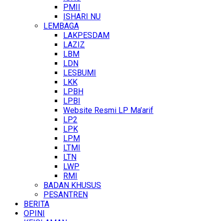
PMII
ISHARI NU
LEMBAGA
LAKPESDAM
LAZIZ
LBM
LDN
LESBUMI
LKK
LPBH
LPBI
Website Resmi LP Ma’arif
LP2
LPK
LPM
LTMI
LTN
LWP
RMI
BADAN KHUSUS
PESANTREN
BERITA
OPINI