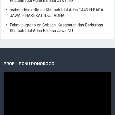
Khutbah Idul Adha Bahasa Jawa NU
mahmuddin ridlo
on
Khutbah Idul Adha 1443 H BASA
JAWA – HAKEKAT IDUL ADHA
Fahmi nugroho
on
Cobaan, Kesabaran dan Berkurban –
Khutbah Idul Adha Bahasa Jawa NU
PROFIL PCNU PONOROGO
Video
Player