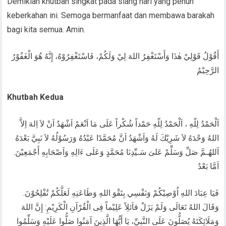
Demikian khutbah singkat pada siang hari yang penuh
keberkahan ini. Semoga bermanfaat dan membawa barakah
bagi kita semua. Amin.
أَقُوْلُ قَوْلِيْ هٰذَا وَأَسْتَغْفِرُ اللهَ لِيْ وَلَكُمْ، فَاسْتَغْفِرُوْهُ، إِنَّهُ هُوَ الْغَفُوْرُ
الرَّحِيْمُ
Khutbah Kedua
اَلْحَمْدُ لِلّهِ ، اَلْحَمْدُ لِلّهِ حَمْداً شُكْراً عَلَى مَا اَنْعَمْ اَشْهَدُ اَنْ لاَ اِلهَ اِلاَّ
اللهُ وَحْدَهُ لاَ شَرِيْكَ لَهُ وَاَشْهَدُ اَنَّ مُحَمَّدًا عَبْدُهُ وَرَسُوْلُهُ لاَ نَبِيَّ بَعْدَهُ
اَللهُـمَّ صَلِّ وَسَلِّمْ عَلىَ سَـيِّدِنَا مُحَمَّدٍ وَعَلَى ءَالِهِ وَاَصْحَابِهِ أَجْمَعِيْنَ.
اَمَّا بَعْدُ
فَيَا عِبَادَ اللهِ اُوْصِيْكُمْ وَنَفْسِي بِتَقْوَ اللهِ وَطَاعَتِهِ لَعَلَّكُمْ تُفْلِحُوْنَ.
وَقَالَ اللهُ تَعَالَى وَلَمْ يَزَلْ قاَئلِاً عَلِيْماً فِى الْقُرْآنِ الْكَرِيْمِ: إِنَّ اللهَ
وَمَلَائِكَتَهُ يُصَلُّونَ عَلَى النَّبِيِّ، يَا أَيُّهَا الَّذِينَ آمَنُوا صَلُّوا عَلَيْهِ وَسَلِّمُوا