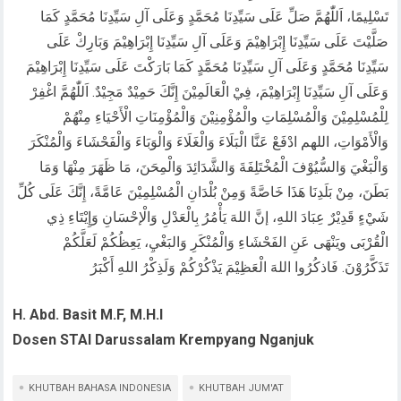
تَسْلِيمًا، اَللّٰهُمَّ صَلِّ عَلَى سَيِّدِنَا مُحَمَّدٍ وَعَلَى آلِ سَيِّدِنَا مُحَمَّدٍ كَمَا
صَلَّيْتَ عَلَى سَيِّدِنَا إِبْرَاهِيْمَ وَعَلَى آلِ سَيِّدِنَا إِبْرَاهِيْمَ وَبَارِكْ عَلَى
سَيِّدِنَا مُحَمَّدٍ وَعَلَى آلِ سَيِّدِنَا مُحَمَّدٍ كَمَا بَارَكْتَ عَلَى سَيِّدِنَا إِبْرَاهِيْمَ
وَعَلَى آلِ سَيِّدِنَا إِبْرَاهِيْمَ، فِيْ الْعَالَمِيْنَ إِنَّكَ حَمِيْدٌ مَجِيْدٌ. اَللّٰهُمَّ اغْفِرْ
لِلْمُسْلِمِيْنَ وَالْمُسْلِمَاتِ والْمُؤْمِنِيْنَ وَالْمُؤْمِنَاتِ الْأَحْيَاءِ مِنْهُمْ
وَالْأَمْوَاتِ، اللهم ادْفَعْ عَنَّا الْبَلَاءَ وَالْغَلَاءَ وَالْوَبَاءَ وَالْفَحْشَاءَ وَالْمُنْكَرَ
وَالْبَغْيَ وَالسُّيُوْفَ الْمُخْتَلِفَةَ وَالشَّدَائِدَ وَالْمِحَنَ، مَا ظَهَرَ مِنْهَا وَمَا
بَطَنَ، مِنْ بَلَدِنَا هَذَا خَاصَّةً وَمِنْ بُلْدَانِ الْمُسْلِمِيْنَ عَامَّةً، إِنَّكَ عَلَى كُلِّ
شَيْءٍ قَدِيْرٌ عِبَادَ اللهِ، إنَّ اللهَ يَأْمُرُ بِالْعَدْلِ وَالْإحْسَانِ وَإِيْتَاءِ ذِي
الْقُرْبَى ويَنْهَى عَنِ الفَحْشَاءِ وَالْمُنْكَرِ وَالبَغْيِ، يَعِظُكُمْ لَعَلَّكُمْ
تَذَكَّرُوْنَ. فَاذكُرُوا اللهَ الْعَظِيْمَ يَذْكُرْكُمْ وَلَذِكْرُ اللهِ أَكْبَرُ
H. Abd. Basit M.F, M.H.I
Dosen STAI Darussalam Krempyang Nganjuk
KHUTBAH BAHASA INDONESIA
KHUTBAH JUM'AT