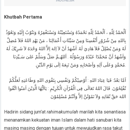
INDONESIA
Khutbah Pertama
اَلْحَمْدُ لِلّهِ ، اَلْحَمْدُ لِلّهِ نَحْمَدُهُ وَنَسْتَعِيْنُهُ وَنَسْتَغْفِرُهُ وَنَتُوْبُ إِلَيْهِ وَنَعُوْذُ
بِاللهِ مِنْ شُرُوْرِ أَنْفُسِنَا وَمِنْ سَيِّئَاتِ أَعْمَالِنَا ، مَنْ يَهْدِ اللهُ فَلاَ مُضِلَّ
لَهُ وَمَنْ يُضْلِلْ فَلاَ هَادِيَ لَهُ. اَشْهَدُ اَنْ لاَ اِلهَ اِلاَّ اللهُ وَحْدَهُ لاَ شَرِيْكَ لَهُ
وَاَشْهَدُ اَنَّ مُحَمَّدًا عَبْدُهُ وَرَسُوْلُهُ . اَللهُـمَّ صَلِّ وَسَلِّمْ عَلىَ سَـيِّدِنَا
مُحَمَّدٍ وَعَلَى آلِهِ وَاَصْحَابِهِ وَمَنْ تَبِعَهُ اِلَى يَوْمِ الدِّيْنِ.
اَمَّا بَعْدُ: فَيَا عِبَادَ اللهِ : اُوْصِيْكُمْ وَنَفْسِي بِتَقْوَى اللهِ وَطَاعَتِهِ لَعَلَّكُمْ
تُفْلِحُوْنَ. قَالَ اللهُ تَعَالَى فِى الْقُرْآنِ الْكَرِيْمِ : يَااَيُّهَا الَّذِيْنَ اَمَنُوا اتَّقُوا
اللهَ حَقَّ تُقَاتِهِ وَلاَ تَمُوْتُنَّ اِلاَّ وَاَنْتُمْ مُسْلِمُوْنَ
Hadirin sidang jum’at
rahimakumulah
marilah kita senantiasa
menanamkan kekuatan iman Islam dalam hati sanubari kita
masing masing dengan tujuan untuk mewujudkan rasa takut