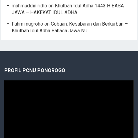
mahmuddin ridlo
on
Khutbah Idul Adha 1443 H BASA
JAWA – HAKEKAT IDUL ADHA
Fahmi nugroho
on
Cobaan, Kesabaran dan Berkurban –
Khutbah Idul Adha Bahasa Jawa NU
PROFIL PCNU PONOROGO
Video
Player