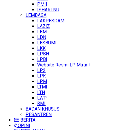
PMII
ISHARI NU
LEMBAGA
LAKPESDAM
LAZIZ
LBM
LDN
LESBUMI
LKK
LPBH
LPBI
Website Resmi LP Ma’arif
LP2
LPK
LPM
LTMI
LTN
LWP
RMI
BADAN KHUSUS
PESANTREN
BERITA
OPINI