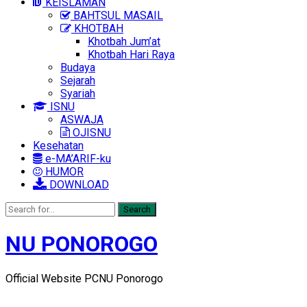
KEISLAMAN
BAHTSUL MASAIL
KHOTBAH
Khotbah Jum’at
Khotbah Hari Raya
Budaya
Sejarah
Syariah
ISNU
ASWAJA
OJISNU
Kesehatan
e-MA’ARIF-ku
HUMOR
DOWNLOAD
Search
NU PONOROGO
Official Website PCNU Ponorogo