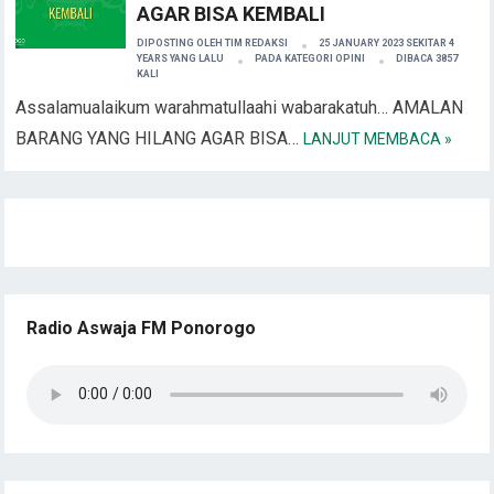
AGAR BISA KEMBALI
DIPOSTING OLEH
TIM REDAKSI
25 JANUARY 2023 SEKITAR 4
YEARS YANG LALU
PADA KATEGORI
OPINI
DIBACA 3857
KALI
Assalamualaikum warahmatullaahi wabarakatuh… AMALAN
BARANG YANG HILANG AGAR BISA…
LANJUT MEMBACA »
Radio Aswaja FM Ponorogo