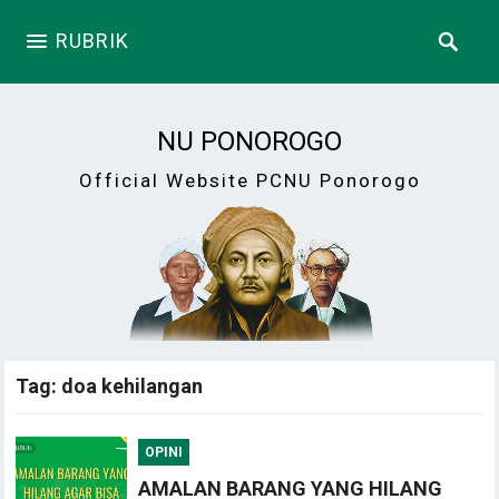
RUBRIK
NU PONOROGO
Official Website PCNU Ponorogo
Tag:
doa kehilangan
OPINI
AMALAN BARANG YANG HILANG