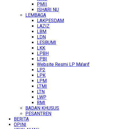
PMII
ISHARI NU
LEMBAGA
LAKPESDAM
LAZIZ
LBM
LDN
LESBUMI
LKK
LPBH
LPBI
Website Resmi LP Ma’arif
LP2
LPK
LPM
LTMI
LTN
LWP
RMI
BADAN KHUSUS
PESANTREN
BERITA
OPINI