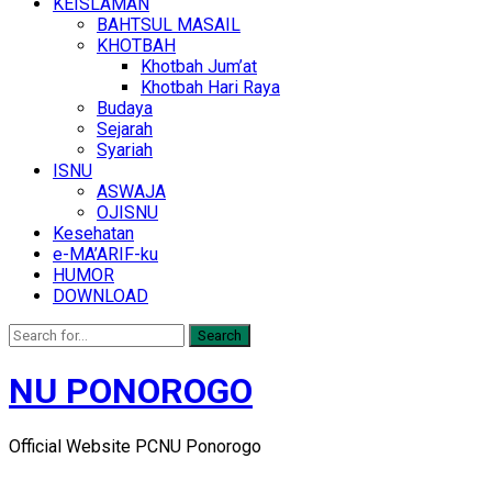
KEISLAMAN
BAHTSUL MASAIL
KHOTBAH
Khotbah Jum’at
Khotbah Hari Raya
Budaya
Sejarah
Syariah
ISNU
ASWAJA
OJISNU
Kesehatan
e-MA’ARIF-ku
HUMOR
DOWNLOAD
Search
NU PONOROGO
Official Website PCNU Ponorogo