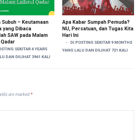
a Subuh – Keutamaan
Apa Kabar Sumpah Pemuda?
a yang Dibaca
NU, Persatuan, dan Tugas Kita
llah SAW pada Malam
Hari Ini
l Qadar
DI POSTING SEKITAR 9 MONTHS
OSTING SEKITAR 4 YEARS
YANG LALU DAN DILIHAT 721 KALI
U DAN DILIHAT 3961 KALI
ields are marked
*