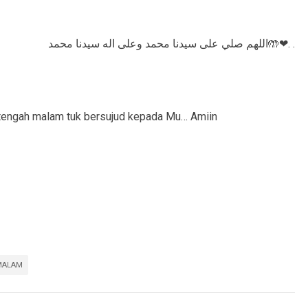
اللهم صلي على سيدنا محمد وعلى اله سيدنا محمد🤲❤. .
n tengah malam tuk bersujud kepada Mu… Amiin
MALAM