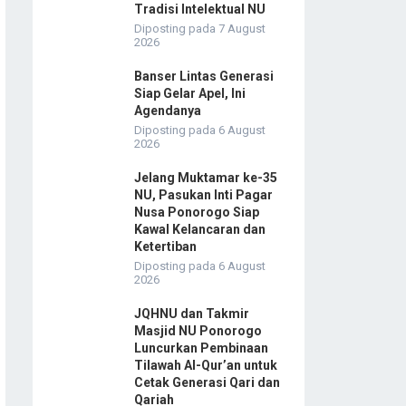
Tradisi Intelektual NU
Diposting pada 7 August
2026
Banser Lintas Generasi
Siap Gelar Apel, Ini
Agendanya
Diposting pada 6 August
2026
Jelang Muktamar ke-35
NU, Pasukan Inti Pagar
Nusa Ponorogo Siap
Kawal Kelancaran dan
Ketertiban
Diposting pada 6 August
2026
JQHNU dan Takmir
Masjid NU Ponorogo
Luncurkan Pembinaan
Tilawah Al-Qur’an untuk
Cetak Generasi Qari dan
Qariah