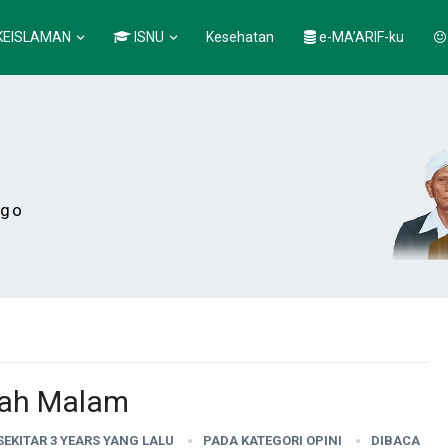
KEISLAMAN
ISNU
Kesehatan
e-MA’ARIF-ku
ogo
gah Malam
 SEKITAR 3 YEARS YANG LALU
PADA KATEGORI
OPINI
DIBACA