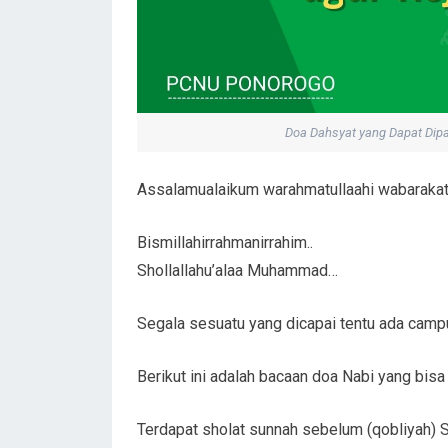
Doa Dahsyat yang Dapat Dipa
Assalamualaikum warahmatullaahi wabarakat
Bismillahirrahmanirrahim..
Shollallahu’alaa Muhammad…
Segala sesuatu yang dicapai tentu ada campur
Berikut ini adalah bacaan doa Nabi yang bis
Terdapat sholat sunnah sebelum (qobliyah) S