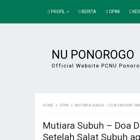
PROFIL
BERITA
OPINI
KEI
NU PONOROGO
Official Website PCNU Ponor
HOME
OPINI
MUTIARA SUBUH – DOA DAHSYAT YAN
Mutiara Subuh – Doa D
Setelah Salat Subuh ag