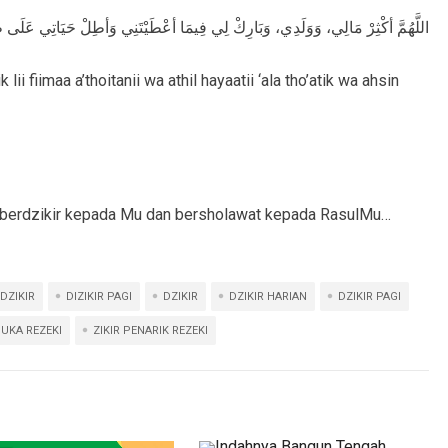
اللَّهُمَّ أكْثِرْ مَالِي، وَوَلَدِي، وَبَارِكْ لِي فِيمَا أعْطَيْتَنِي وَأطِلْ حَيَاتِي عَلَ
ii fiimaa a’thoitanii wa athil hayaatii ‘ala tho’atik wa ahsin
sa berdzikir kepada Mu dan bersholawat kepada RasulMu…
DZIKIR
DIZIKIR PAGI
DZIKIR
DZIKIR HARIAN
DZIKIR PAGI
BUKA REZEKI
ZIKIR PENARIK REZEKI