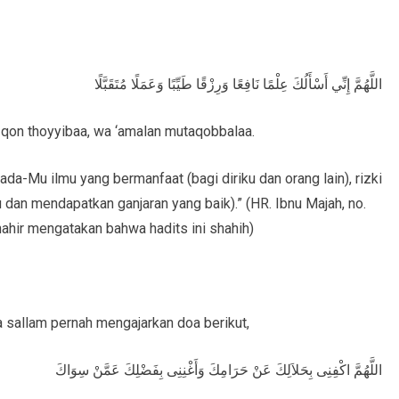
اللَّهُمَّ إِنِّي أَسْأَلُكَ عِلْمًا نَافِعًا وَرِزْقًا طَيِّبًا وَعَمَلًا مُتَقَبَّلًا
rizqon thoyyibaa, wa ‘amalan mutaqobbalaa.
da-Mu ilmu yang bermanfaat (bagi diriku dan orang lain), rizki
u dan mendapatkan ganjaran yang baik).” (HR. Ibnu Majah, no.
ahir mengatakan bahwa hadits ini shahih)
i wa sallam pernah mengajarkan doa berikut,
اللَّهُمَّ اكْفِنِى بِحَلاَلِكَ عَنْ حَرَامِكَ وَأَغْنِنِى بِفَضْلِكَ عَمَّنْ سِوَاكَ