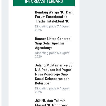
INFORMASI TERBARU
Rembug Warga NU: Dari
Forum Emosional ke
Tradisi Intelektual NU
Diposting pada 7 August
2026
Banser Lintas Generasi
Siap Gelar Apel, Ini
Agendanya
Diposting pada 6 August
2026
Jelang Muktamar ke-35
NU, Pasukan Inti Pagar
Nusa Ponorogo Siap
Kawal Kelancaran dan
Ketertiban
Diposting pada 6 August
2026
JQHNU dan Takmir
Masjid NU Ponorogo