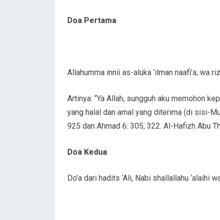
Doa Pertama
Allahumma innii as-aluka ‘ilman naafi’a, wa 
Artinya: “Ya Allah, sungguh aku memohon kepa
yang halal dan amal yang diterima (di sisi-M
925 dan Ahmad 6: 305, 322. Al-Hafizh Abu Th
Doa Kedua
Do’a dari hadits ‘Ali, Nabi shallallahu ‘alaih