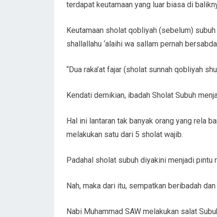
terdapat keutamaan yang luar biasa di balikn
Keutamaan sholat qobliyah (sebelum) subuh i
shallallahu ‘alaihi wa sallam pernah bersabda
“Dua raka’at fajar (sholat sunnah qobliyah sh
Kendati demikian, ibadah Sholat Subuh menjad
Hal ini lantaran tak banyak orang yang rela b
melakukan satu dari 5 sholat wajib.
Padahal sholat subuh diyakini menjadi pint
Nah, maka dari itu, sempatkan beribadah dan
Nabi Muhammad SAW melakukan salat Subuh, 