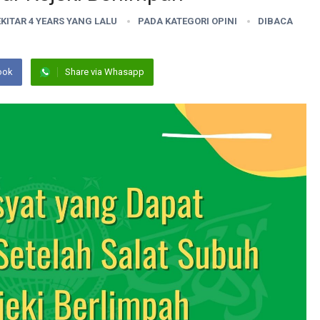
EKITAR 4 YEARS YANG LALU
PADA KATEGORI
OPINI
DIBACA
ook
Share via Whasapp