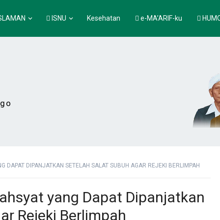
SLAMAN
ISNU
Kesehatan
e-MA’ARIF-ku
HUM
ogo
G DAPAT DIPANJATKAN SETELAH SALAT SUBUH AGAR REJEKI BERLIMPAH
ahsyat yang Dapat Dipanjatkan
ar Rejeki Berlimpah