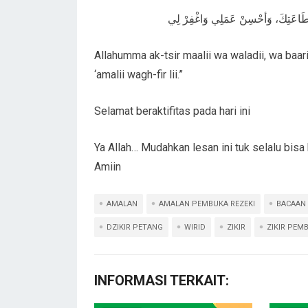
ى طَاعَتِكَ، وَأحْسِنْ عَمَلِي وَاغْفِرْ لِي
Allahumma ak-tsir maalii wa waladii, wa baarik l
‘amalii wagh-fir lii.”
Selamat beraktifitas pada hari ini
Ya Allah… Mudahkan lesan ini tuk selalu bi
Amiin
AMALAN
AMALAN PEMBUKA REZEKI
BACAAN 
DZIKIR PETANG
WIRID
ZIKIR
ZIKIR PEM
INFORMASI TERKAIT: