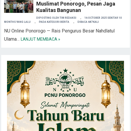
Muslimat Ponorogo, Pesan Jaga
Kualitas Bangunan
DIPOSTING OLEH
TIM REDAKSI
16 OCTOBER 2025 SEKITAR 10
MONTHS YANG LALU
PADA KATEGORI
BERITA
DIBACA 687 KALI
NU Online Ponorogo — Rais Pengurus Besar Nahdlatul
Ulama…
LANJUT MEMBACA »