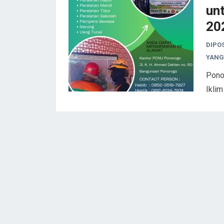
un
20
DIPO
YANG
Pono
Ikli