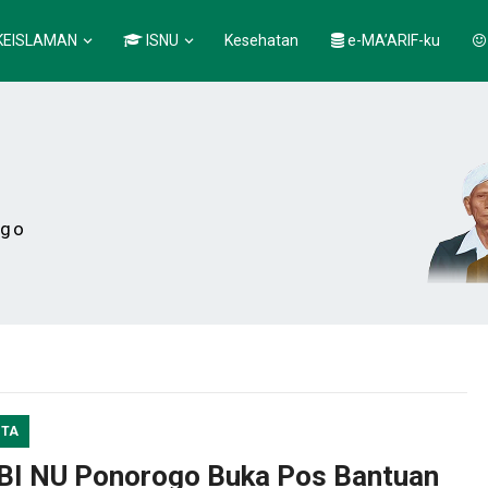
KEISLAMAN
ISNU
Kesehatan
e-MA’ARIF-ku
ogo
ITA
BI NU Ponorogo Buka Pos Bantuan