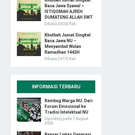
Khutbah Jumat Singkat
Basa Jawa Syawal –
ISTIQOMAH AJREH
DUMATENG ALLAH SWT
Dibaca 25202 Kali
Khutbah Jumat Singkat
Basa Jawa NU –
Menyambut Wulan
Ramadhan 1442H
Dibaca 24772 Kali
INFORMASI TERBARU
Rembug Warga NU: Dari
Forum Emosional ke
Tradisi Intelektual NU
Diposting pada 7 August
2026
Banser Lintas Generasi