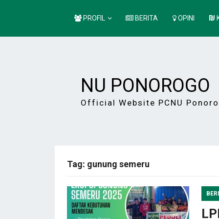
PROFIL
BERITA
OPINI
NU PONOROGO
Official Website PCNU Ponor
Tag:
gunung semeru
BER
LP