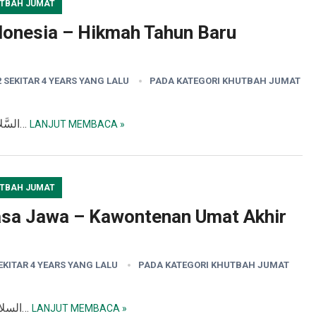
TBAH JUMAT
onesia – Hikmah Tahun Baru
2 SEKITAR 4 YEARS YANG LALU
PADA KATEGORI
KHUTBAH JUMAT
السَّلاَمُ عَلَيْكُمْ وَرَحْمَةُ اللهِ وَبَرَكَاتُهُ إِنَّ الْحَمْدَ لِلَّهِ نَحْمَدُهُ…
LANJUT MEMBACA »
TBAH JUMAT
asa Jawa – Kawontenan Umat Akhir
SEKITAR 4 YEARS YANG LALU
PADA KATEGORI
KHUTBAH JUMAT
السلام عليكم ورحمة الله وبركاته الْحَمْدُ لِلّهِ, الحمدُ للهِ…
LANJUT MEMBACA »