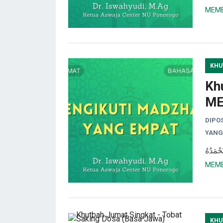
MEMB
KHU
Kh
ME
DIPO
YANG
MEMB
KHU