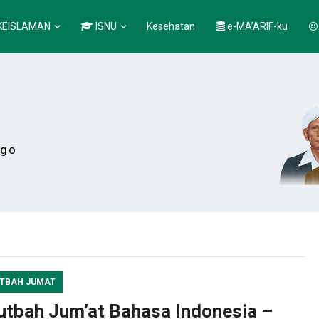
KEISLAMAN
ISNU
Kesehatan
e-MA’ARIF-ku
ogo
TBAH JUMAT
utbah Jum’at Bahasa Indonesia –