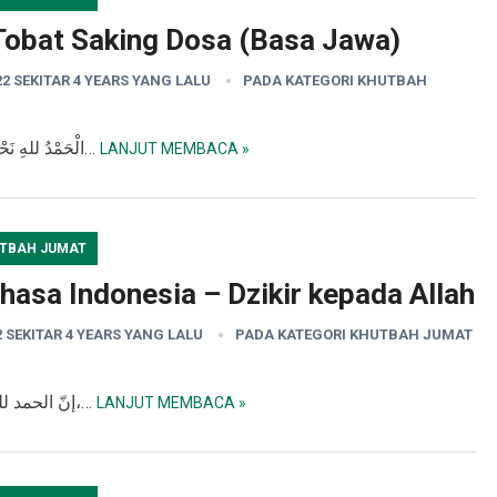
Tobat Saking Dosa (Basa Jawa)
22 SEKITAR 4 YEARS YANG LALU
PADA KATEGORI
KHUTBAH
KHUTBAH I الْحَمْدُ للهِ نَحْمَدُهُ وَنَسْتَعِيْنُهُ وَنَسْتَغْفُرُهُ وَنَعُوْذُ بِاللهِ…
LANJUT MEMBACA »
TBAH JUMAT
asa Indonesia – Dzikir kepada Allah
2 SEKITAR 4 YEARS YANG LALU
PADA KATEGORI
KHUTBAH JUMAT
إنّ الحمد لله نحمده، ونستعين به تعالى ونستهديه ونسترشده،…
LANJUT MEMBACA »