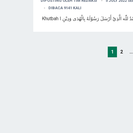
DIPOSTING OLEH
TIM REDAKSI
5 JULY 2022 S
DIBACA 9141 KALI
Posts
1
2
…
pagination