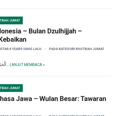
TBAH JUMAT
nesia – Bulan Dzulhijjah –
 Kebaikan
EKITAR 4 YEARS YANG LALU
PADA KATEGORI
KHUTBAH JUMAT
Khutbah I اَلْحَمْدُ للّٰه الَّذِيْ أَرْسَلَ رَسُوْلَهُ بِالْهُدَى وَدِيْنِ…
LANJUT MEMBACA »
TBAH JUMAT
hasa Jawa – Wulan Besar: Tawaran