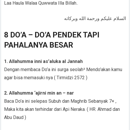
Laa Haula Walaa Quwwata Illa Billah..
السلام عليكم ورحمة الله وبركاته
8 DO’A – DO’A PENDEK TAPI
PAHALANYA BESAR
1. Allahumma inni as’aluka al Jannah
Dengan membaca Do’a ini surga seolah² Mendo’akan kamu
agar bisa memasuki nya ( Tirmidzi 2572 )
2. Allahumma ‘ajirni min an – nar
Baca Do’a ini selepas Subuh dan Maghrib Sebanyak 7× ,
Maka kita akan terhindar dari Api Neraka. ( HR. Ahmad dan
Abu Daud )