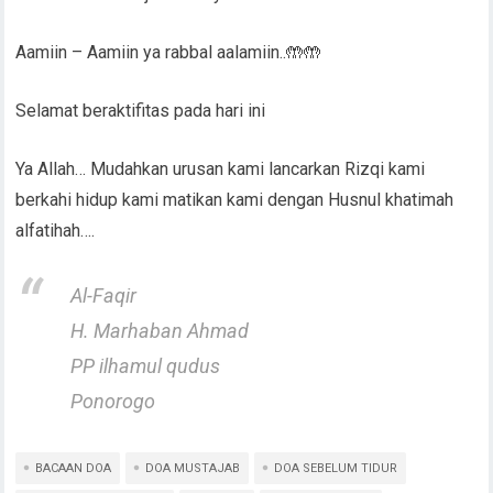
Aamiin – Aamiin ya rabbal aalamiin..🤲🤲
Selamat beraktifitas pada hari ini
Ya Allah… Mudahkan urusan kami lancarkan Rizqi kami
berkahi hidup kami matikan kami dengan Husnul khatimah
alfatihah….
Al-Faqir
H. Marhaban Ahmad
PP ilhamul qudus
Ponorogo
BACAAN DOA
DOA MUSTAJAB
DOA SEBELUM TIDUR