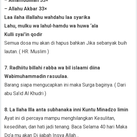
– Alhamdulillah 33×
– Allahu Akbar 33×
Laa ilaha illallahu wahdahu laa syarika
Lahu, mulku wa lahul-hamdu wa huwa ‘ala
Kulli syai’in qodir
Semua dosa mu akan di hapus bahkan Jika sebanyak buih
lautan. ( HR. Muslim )
7. Radhiitu billahi rabba wa bil islaami diina
Wabimuhammadin rasuulaa.
Barang siapa mengucapkan ini maka Surga baginya. ( Dari
abu Sa’id Al Khudri )
8. La Ilaha Illa anta subhanaka inni Kuntu Minadzo limin
Ayat ini di percaya mampu menghilangkan Kesulitan,
kesedihan, dan hati jadi tenang. Baca Selama 40 hari Maka
Do’a mu akan Di ijabah Insya Allah…