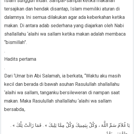
Islam sungguh indah. Sampai-sampai ketika makanan
tersajikan dan hendak disantap, Islam memiliki aturan di
dalamnya. Ini semua dilakukan agar ada keberkahan ketika
makan. Di antara adab sederhana yang diajarkan oleh Nabi
shallallahu ‘alaihi wa sallam ketika makan adalah membaca
“bismillah”.
.
Hadits pertama
.
Dari ‘Umar bin Abi Salamah, ia berkata, “Waktu aku masih
kecil dan berada di bawah asuhan Rasulullah shallallahu
‘alaihi wa sallam, tanganku bersileweran di nampan saat
makan. Maka Rasulullah shallallahu ‘alaihi wa sallam
bersabda,.
. « يَا غُلاَمُ سَمِّ اللَّهَ ، وَكُلْ بِيَمِينِكَ وَكُلْ مِمَّا يَلِيكَ » . فَمَا زَالَتْ تِلْكَ
طِعْمَتِى بَعْدُ .