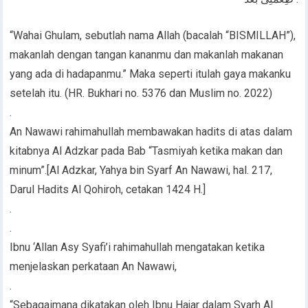
“Wahai Ghulam, sebutlah nama Allah (bacalah “BISMILLAH”),
makanlah dengan tangan kananmu dan makanlah makanan
yang ada di hadapanmu.” Maka seperti itulah gaya makanku
setelah itu. (HR. Bukhari no. 5376 dan Muslim no. 2022)
.
An Nawawi rahimahullah membawakan hadits di atas dalam
kitabnya Al Adzkar pada Bab “Tasmiyah ketika makan dan
minum”.[Al Adzkar, Yahya bin Syarf An Nawawi, hal. 217,
Darul Hadits Al Qohiroh, cetakan 1424 H.]
.
.
Ibnu ‘Allan Asy Syafi’i rahimahullah mengatakan ketika
menjelaskan perkataan An Nawawi,
.
“Sebagaimana dikatakan oleh Ibnu Hajar dalam Syarh Al