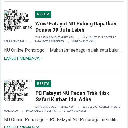
BERITA
Wow! Fatayat NU Pulung Dapatkan
Donasi 79 Juta Lebih
DIPOSTING OLEH
TIM REDAKSI
19 AUGUST 2021 SEKITAR 5
YEARS YANG LALU
PADA KATEGORI
BERITA
DIBACA 4565 KALI
NU Online Ponorogo – Muharram sebagai salah satu bulan…
LANJUT MEMBACA »
BERITA
PC Fatayat NU Pecah Titik-titik
Safari Kurban Idul Adha
DIPOSTING OLEH
TIM REDAKSI
22 JULY 2021 SEKITAR 5 YEARS
YANG LALU
PADA KATEGORI
BERITA
DIBACA 3999 KALI
NU Online Ponorogo – PC Fatayat NU Ponorogo memilih…
LANJUT MEMBACA »