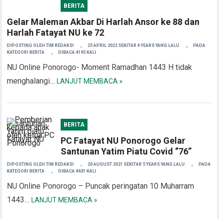
BERITA
Gelar Maleman Akbar Di Harlah Ansor ke 88 dan
Harlah Fatayat NU ke 72
DIPOSTING OLEH
TIM REDAKSI
25 APRIL 2022 SEKITAR 4 YEARS YANG LALU
PADA
KATEGORI
BERITA
DIBACA 4195 KALI
NU Online Ponorogo- Moment Ramadhan 1443 H tidak
menghalangi…
LANJUT MEMBACA »
BERITA
PC Fatayat NU Ponorogo Gelar
Santunan Yatim Piatu Covid “76”
DIPOSTING OLEH
TIM REDAKSI
20 AUGUST 2021 SEKITAR 5 YEARS YANG LALU
PADA
KATEGORI
BERITA
DIBACA 4631 KALI
NU Online Ponorogo – Puncak peringatan 10 Muharram
1443…
LANJUT MEMBACA »