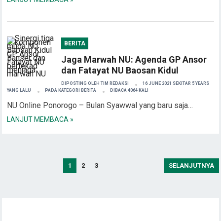
BERITA
Jaga Marwah NU: Agenda GP Ansor
dan Fatayat NU Baosan Kidul
DIPOSTING OLEH
TIM REDAKSI
16 JUNE 2021 SEKITAR 5 YEARS
YANG LALU
PADA KATEGORI
BERITA
DIBACA 4064 KALI
NU Online Ponorogo – Bulan Syawwal yang baru saja…
LANJUT MEMBACA »
Posts
1
2
3
SELANJUTNYA
pagination