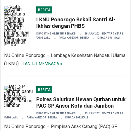
BERITA
LKNU Ponorogo Bekali Santri Al-
Ikhlas dengan PHBS
DIPOSTING OLEH
TIM REDAKSI
28 JULY 2021 SEKITAR 5 YEARS
YANG LALU
PADA KATEGORI
BERITA
DIBACA 3961 KALI
NU Online Ponorogo – Lembaga Kesehatan Nahdatul Ulama
(LKNU)…
LANJUT MEMBACA »
BERITA
Polres Salurkan Hewan Qurban untuk
PAC GP Ansor Kota dan Jambon
DIPOSTING OLEH
TIM REDAKSI
23 JULY 2021 SEKITAR 5 YEARS
YANG LALU
PADA KATEGORI
BERITA
DIBACA 3932 KALI
NU Online Ponorogo – Pimpinan Anak Cabang (PAC) GP…