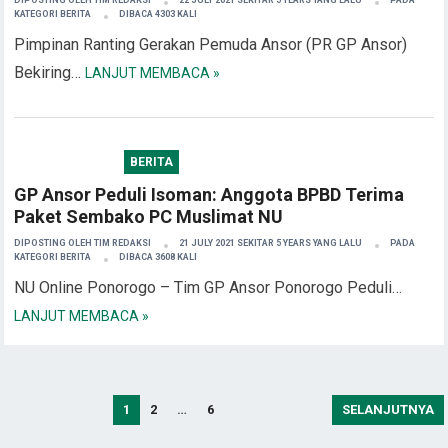
KATEGORI
BERITA
DIBACA 4303 KALI
Pimpinan Ranting Gerakan Pemuda Ansor (PR GP Ansor)
Bekiring…
LANJUT MEMBACA »
BERITA
GP Ansor Peduli Isoman: Anggota BPBD Terima
Paket Sembako PC Muslimat NU
DIPOSTING OLEH
TIM REDAKSI
21 JULY 2021 SEKITAR 5 YEARS YANG LALU
PADA
KATEGORI
BERITA
DIBACA 3608 KALI
NU Online Ponorogo – Tim GP Ansor Ponorogo Peduli…
LANJUT MEMBACA »
Posts
1
2
…
6
SELANJUTNYA
pagination