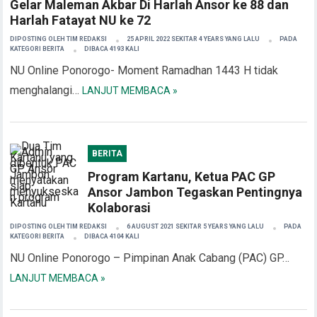
Gelar Maleman Akbar Di Harlah Ansor ke 88 dan
Harlah Fatayat NU ke 72
DIPOSTING OLEH
TIM REDAKSI
25 APRIL 2022 SEKITAR 4 YEARS YANG LALU
PADA
KATEGORI
BERITA
DIBACA 4193 KALI
NU Online Ponorogo- Moment Ramadhan 1443 H tidak
menghalangi…
LANJUT MEMBACA »
BERITA
Program Kartanu, Ketua PAC GP
Ansor Jambon Tegaskan Pentingnya
Kolaborasi
DIPOSTING OLEH
TIM REDAKSI
6 AUGUST 2021 SEKITAR 5 YEARS YANG LALU
PADA
KATEGORI
BERITA
DIBACA 4104 KALI
NU Online Ponorogo – Pimpinan Anak Cabang (PAC) GP…
LANJUT MEMBACA »