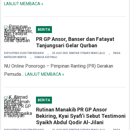
LANJUT MEMBACA »
BERITA
PR GP Ansor, Banser dan Fatayat
Tanjungsari Gelar Qurban
DIPOSTING OLEH
TIM REDAKSI
23 JULY 2021 SEKITAR 5 YEARS YANG LALU
PADA
KATEGORI
BERITA
DIBACA 4257 KALI
NU Online Ponorogo – Pimpinan Ranting (PR) Gerakan
Pemuda…
LANJUT MEMBACA »
BERITA
Rutinan Manakib PR GP Ansor
Bekiring, Kyai Syafi’i Sebut Testimoni
Syaikh Abdul Qodir Al-Jilani
DIPOSTING OLEH
TIM REDAKSI
22 JULY 2021 SEKITAR 5 YEARS YANG LALU
PADA