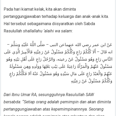
Pada hari kiamat kelak, kita akan diminta
pertanggungjawaban terhadap keluarga dan anak-anak kita.
Hal tersebut sebagaimana diisyaratkan oleh Sabda
Rasulullah
shallallahu ‘alaihi wa salam
:
عَنْ ابن عمر رضي الله عنهماعن النبى – صَلَّى اللَّهُ عَلَيْهِ وَسَلَّمَ –
انه قَالَ – أَلَا كُلُّكُمْ رَاعٍ وَكُلُّكُمْ مَسْئُولٌ عَنْ رَعِيَّتِهِ فَالْأَمِيرُ الَّذِي عَلَى
النَّاسِ رَاعٍ وَهُوَ مَسْئُولٌ عَنْ رعيته، وَالرَّجُلُ رَاعٍ عَلَى أَهْلِ بَيْتِهِ وَهُوَ
مَسْئُولٌ عَنْهُمْ وَالْمَرْأَةُ رَاعِيَةٌ عَلَى بَيْتِ بَعْلِهَا وَوَلَدِهِ وَهِيَ مَسْئُولَةٌ
عَنْهُمْ وَالْعَبْدُ رَاعٍ عَلَى مَالِ سَيِّدِهِ وَهُوَ مَسْئُولٌ عَنْهُ ألا فَكُلُّكُمْ رَاعٍ
وَكُلُّكُمْ مَسْئُولٌ عَنْ رَعِيَّتِهِ
Dari Ibnu Umar RA, sesungguhnya Rasulullah SAW
bersabda: “Setiap orang adalah pemimpin dan akan diminta
pertanggungjawaban atas kepemimpinannnya. Seorang