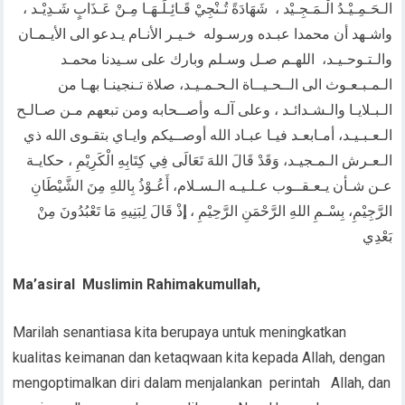
الـحَـمِـيْـدُ الْـمَـجِـيْد ، شَهَادَةً تُـنْجِيْ قَـائِـلَـهَـا مِـنْ عَـذَابٍ شَـدِيْـد ،
واشـهد أن محمدا عبـده ورسـوله خـيـر الأنـام يـدعو الى الأيـمـان
والـتـوحـيـد، اللهـم صـل وسـلم وبارك على سـيدنا محمـد
الـمـبـعـوث الى الــحـيــاة الـحـمـيـد، صلاة تـنجينـا بهـا من
الـبـلايـا والـشـدائـد ، وعلى آلـه وأصــحابه ومن تبعهم مـن صـالـح
الـعـبـيـد، أمـابعـد فيـا عبـاد الله أوصــيكم وايـاي بتقـوى الله ذي
الـعـرش الـمـجيـد، وَقَدْ قَالَ اللهَ تَعَالَى فِي كِتَابِهِ الْكَرِيْمِ ، حكايـة
عـن شـأن يـعـقــوب عـلـيـه الـسـلام، أَعُـوْذُ بِاللهِ مِنَ الشَّيْطَانِ
الرَّجِيْمِ، بِسْـمِ اللهِ الرَّحْمَنِ الرَّحِيْمِ ،
إ
ذْ قَالَ لِبَنِيهِ مَا تَعْبُدُونَ مِنْ
بَعْدِي
Ma’asiral
Muslimin Rahimakumullah,
Marilah senantiasa kita berupaya untuk meningkatkan
kualitas keimanan dan ketaqwaan kita kepada Allah, dengan
mengoptimalkan diri dalam menjalankan perintah Allah, dan