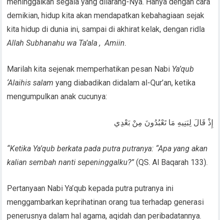
meninggalkan segala yang dilarang-Nya. Hanya dengan cara
demikian, hidup kita akan mendapatkan kebahagiaan sejak
kita hidup di dunia ini, sampai di akhirat kelak, dengan ridla
Allah Subhanahu wa Ta’ala , Amiin.
Marilah kita sejenak memperhatikan pesan Nabi
Ya’qub
‘Alaihis salam
yang diabadikan didalam al-Qur’an, ketika
mengumpulkan anak cucunya:
إِذْ قَالَ لِبَنِيهِ مَا تَعْبُدُونَ مِنْ بَعْدِي
“Ketika Ya’qub berkata pada putra putranya: “Apa yang akan
kalian sembah nanti sepeninggalku?”
(QS. Al Baqarah 133).
Pertanyaan Nabi Ya’qub kepada putra putranya ini
menggambarkan keprihatinan orang tua terhadap generasi
penerusnya dalam hal agama, aqidah dan peribadatannya.