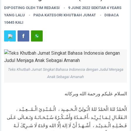
DIPOSTING OLEH
TIM REDAKSI
9 JUNE 2022 SEKITAR 4 YEARS
YANG LALU
PADA KATEGORI
KHUTBAH JUMAT
DIBACA
10445 KALI
Teks Khutbah Jumat Singkat Bahasa Indonesia dengan Judul Menjaga
Anak Sebagai Amanah
السلام عليكم ورحمة الله وبركاته
الْحَمْدُ للهْ الْحَمْدُ للهْ الْـَولِيِّ الْـحَـمِـيِد ، الُـمُـبْـدِئِ الْـمُــعِـيْـد ،
الـفَعَّـالِ لِـمَـا يُـرِيْـد ،أَحْـمَـدُهُ وَأَشْـكُـرُهُ سُـبْـحَـانَـهُ وَتَـعَـالَى عَـلَى
فَـضْـلِـهِ الْـمَـدِيْـد ، أَشْـهَـدُ أَنْ لَا اِلهَ اِلَّا الله وَحْدَهُ لَا شَـرِيْكَ لَـهُ