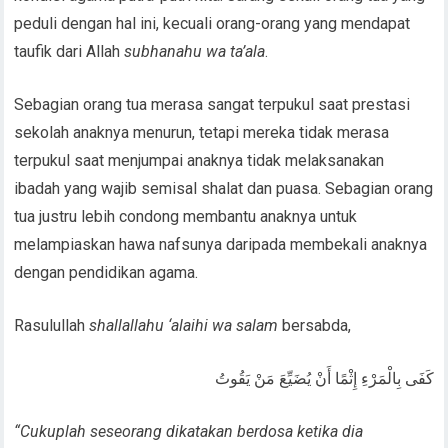
peduli dengan hal ini, kecuali orang-orang yang mendapat
taufik dari Allah
subhanahu wa ta’ala
.
Sebagian orang tua merasa sangat terpukul saat prestasi
sekolah anaknya menurun, tetapi mereka tidak merasa
terpukul saat menjumpai anaknya tidak melaksanakan
ibadah yang wajib semisal shalat dan puasa. Sebagian orang
tua justru lebih condong membantu anaknya untuk
melampiaskan hawa nafsunya daripada membekali anaknya
dengan pendidikan agama.
Rasulullah
shallallahu ‘alaihi wa salam
bersabda,
كَفَى بِالْمَرْءِ إِثْمًا أَنْ يُضَيِّعَ مَنْ يَقُوتُ
“Cukuplah seseorang dikatakan berdosa ketika dia