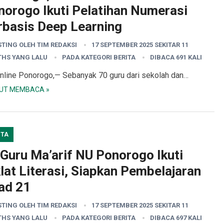
norogo Ikuti Pelatihan Numerasi
rbasis Deep Learning
STING OLEH
TIM REDAKSI
17 SEPTEMBER 2025 SEKITAR 11
HS YANG LALU
PADA KATEGORI
BERITA
DIBACA 691 KALI
nline Ponorogo,— Sebanyak 70 guru dari sekolah dan…
UT MEMBACA »
ITA
 Guru Ma’arif NU Ponorogo Ikuti
lat Literasi, Siapkan Pembelajaran
ad 21
STING OLEH
TIM REDAKSI
17 SEPTEMBER 2025 SEKITAR 11
HS YANG LALU
PADA KATEGORI
BERITA
DIBACA 697 KALI