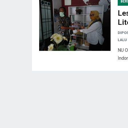
BER
Le
Lit
DIPO
LALU
NU O
Indo