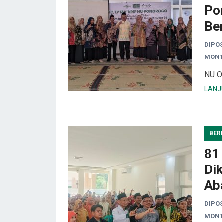
Po
Be
DIPO
MONT
NU O
LANJ
BER
81
Dik
Ab
DIPO
MONT