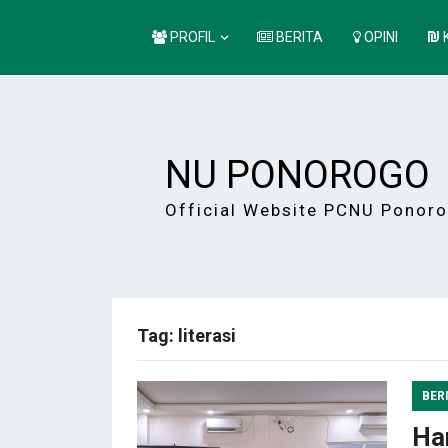
PROFIL
BERITA
OPINI
NU PONOROGO
Official Website PCNU Ponor
Tag:
literasi
BER
Har