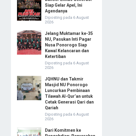
Siap Gelar Apel, Ini
Agendanya
Diposting pada 6 August
2026
Jelang Muktamar ke-35
NU, Pasukan Inti Pagar
Nusa Ponorogo Siap
Kawal Kelancaran dan
Ketertiban
Diposting pada 6 August
2026
JQHNU dan Takmir
Masjid NU Ponorogo
Luncurkan Pembinaan
Tilawah Al-Qur’an untuk
Cetak Generasi Qari dan
Qariah
Diposting pada 6 August
2026
Dari Komitmen ke