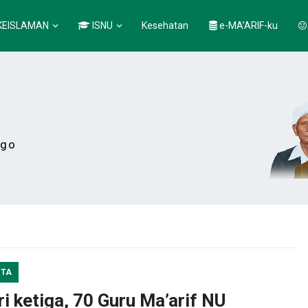
KEISLAMAN
ISNU
Kesehatan
e-MA’ARIF-ku
ogo
ITA
i ketiga, 70 Guru Ma’arif NU