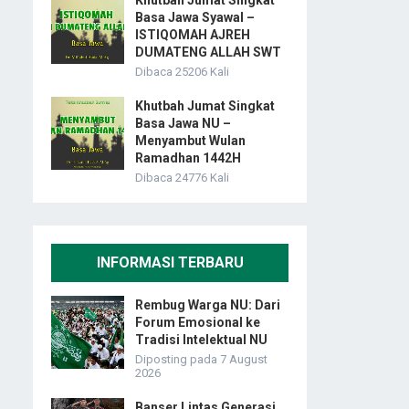
Khutbah Jumat Singkat
Basa Jawa Syawal –
ISTIQOMAH AJREH
DUMATENG ALLAH SWT
Dibaca 25206 Kali
Khutbah Jumat Singkat
Basa Jawa NU –
Menyambut Wulan
Ramadhan 1442H
Dibaca 24776 Kali
INFORMASI TERBARU
Rembug Warga NU: Dari
Forum Emosional ke
Tradisi Intelektual NU
Diposting pada 7 August
2026
Banser Lintas Generasi