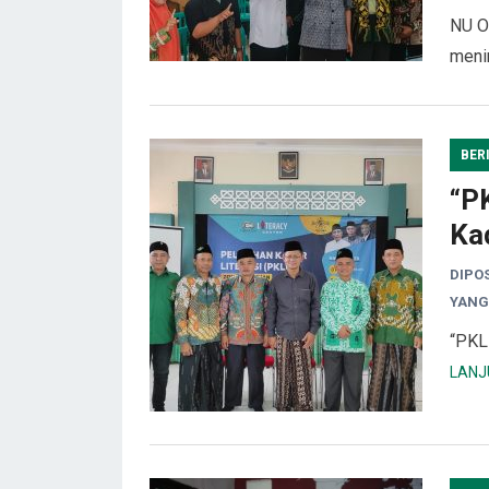
NU O
meni
BER
“PK
Ka
DIPO
YANG
“PKL
LANJ