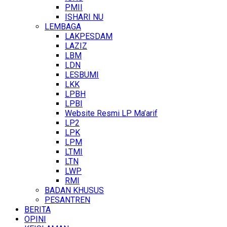
PMII
ISHARI NU
LEMBAGA
LAKPESDAM
LAZIZ
LBM
LDN
LESBUMI
LKK
LPBH
LPBI
Website Resmi LP Ma’arif
LP2
LPK
LPM
LTMI
LTN
LWP
RMI
BADAN KHUSUS
PESANTREN
BERITA
OPINI