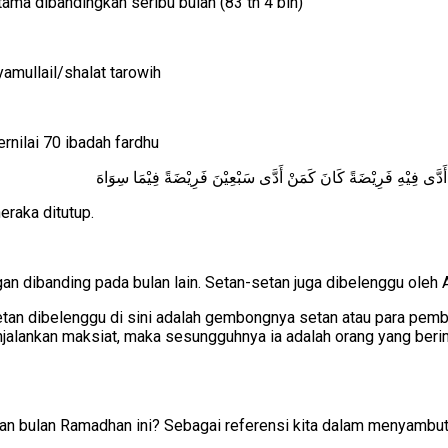
tama dibandingkan seribu bulan (83 th 4 bln)
amullail/shalat tarowih
ernilai 70 ibadah fardhu
أَدَّى فِيْهِ فَرِيْضَةً كَانَ كَمَنْ أَدَّى سَبْعِيْنَ فَرِيْضَةً فِيْمَا سِوَاهَ
eraka ditutup.
gan dibanding pada bulan lain. Setan-setan juga dibelenggu oleh Al
tan dibelenggu di sini adalah gembongnya setan atau para pemb
jalankan maksiat, maka sesungguhnya ia adalah orang yang beri
bulan Ramadhan ini? Sebagai referensi kita dalam menyambut b