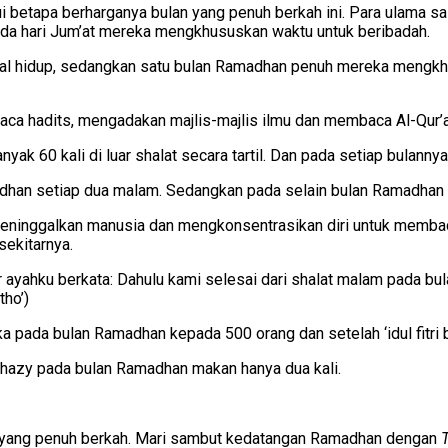
 betapa berharganya bulan yang penuh berkah ini. Para ulama sa
pada hari Jum’at mereka mengkhususkan waktu untuk beribadah.
kal hidup, sedangkan satu bulan Ramadhan penuh mereka mengkh
 hadits, mengadakan majlis-majlis ilmu dan membaca Al-Qur’a
k 60 kali di luar shalat secara tartil. Dan pada setiap bulanny
han setiap dua malam. Sedangkan pada selain bulan Ramadhan 
meninggalkan manusia dan mengkonsentrasikan diri untuk membac
ekitarnya.
ngar ayahku berkata: Dahulu kami selesai dari shalat malam pad
tho’)
a pada bulan Ramadhan kepada 500 orang dan setelah ‘idul fitr
Ghazy pada bulan Ramadhan makan hanya dua kali.
yang penuh berkah. Mari sambut kedatangan Ramadhan dengan