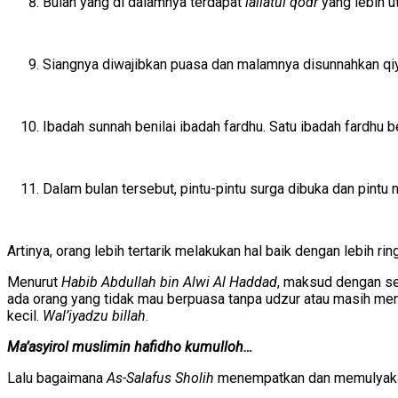
Bulan yang di dalamnya terdapat
lailatul qodr
yang lebih u
Siangnya diwajibkan puasa dan malamnya disunnahkan qiy
Ibadah sunnah benilai ibadah fardhu. Satu ibadah fardhu b
Dalam bulan tersebut, pintu-pintu surga dibuka dan pintu n
Artinya, orang lebih tertarik melakukan hal baik dengan lebih rin
Menurut
Habib Abdullah bin Alwi Al Haddad
, maksud dengan se
ada orang yang tidak mau berpuasa tanpa udzur atau masih men
kecil.
Wal’iyadzu billah
.
Ma’asyirol muslimin hafidho kumulloh…
Lalu bagaimana
As-Salafus Sholih
menempatkan dan memulyakan 