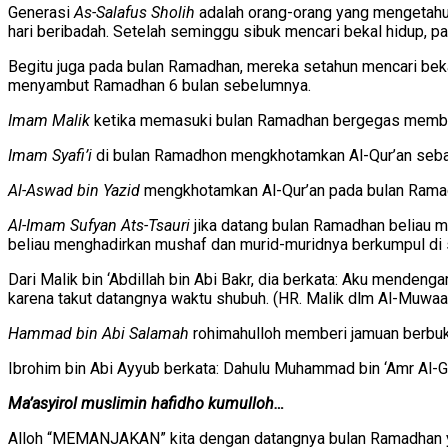
Generasi
As-Salafus Sholih
adalah orang-orang yang mengetahui
hari beribadah. Setelah seminggu sibuk mencari bekal hidup, 
Begitu juga pada bulan Ramadhan, mereka setahun mencari be
menyambut Ramadhan 6 bulan sebelumnya.
Imam Malik
ketika memasuki bulan Ramadhan bergegas membaca
Imam Syafi’i
di bulan Ramadhon mengkhotamkan Al-Qur’an sebanya
Al-Aswad bin Yazid
mengkhotamkan Al-Qur’an pada bulan Ramad
Al-Imam Sufyan Ats-Tsauri
jika datang bulan Ramadhan beliau 
beliau menghadirkan mushaf dan murid-muridnya berkumpul di s
Dari Malik bin ‘Abdillah bin Abi Bakr, dia berkata: Aku mende
karena takut datangnya waktu shubuh. (HR. Malik dlm Al-Muwaa
Hammad bin Abi Salamah
rohimahulloh memberi jamuan berbuk
Ibrohim bin Abi Ayyub berkata: Dahulu Muhammad bin ‘Amr Al-
Ma’asyirol muslimin hafidho kumulloh…
Alloh “MEMANJAKAN” kita dengan datangnya bulan Ramadhan 