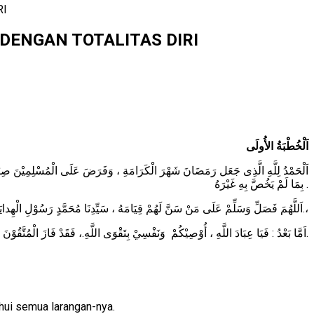
RI
 DENGAN TOTALITAS DIRI
اَلْخُطْبَةُ الأُولَى
اَلْحَمْدُ لِلَّهِ الَّذِى جَعَل رَمَضَانَ شَهْرَ الْكَرَامَةِ ، وَفَرَضَ عَلَى الْمُسْلِمِيْنَ صِيَامَهُ ، 
بِمَا لَمْ يَخُصَّ بِهِ غَيْرَهُ .
اَللَّهُمَ فَصَلِّ وَسَلِّمْ عَلَى مَنْ سَنَّ لَهُمْ قِيَامَهُ ، سَيِّدِنَا مُحَمَّدٍ رَسُوْلِ الْهِدايَةِ وَالرَّحْمَةِ ، وَعَلَى آلِهِ وَأَصْحَابِهِ وَالتَّابِعِيْنَ لَهُمْ بِإِحْسَانٍ إلَى يَوْمِ الْقِيَامَةِ.،
اَمَّا بَعْدُ : فَيَا عِبَادَ اللَّهِ ، أُوْصِيْكُمْ وَنَفْسِيْ بِتَقْوَى اللَّهِ.، فَقَدْ فَازَ الْمُتَّقُوْنَ.
hui semua larangan-nya.