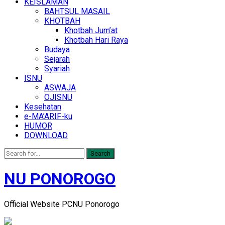
KEISLAMAN
BAHTSUL MASAIL
KHOTBAH
Khotbah Jum’at
Khotbah Hari Raya
Budaya
Sejarah
Syariah
ISNU
ASWAJA
OJISNU
Kesehatan
e-MA’ARIF-ku
HUMOR
DOWNLOAD
Search
NU PONOROGO
Official Website PCNU Ponorogo