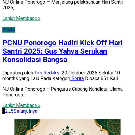
NU Online Ponorogo — Menjelang pelaksanaan Hari Santri
2025,…
Lanjut Membaca »
Berita
PCNU Ponorogo Hadiri Kick Off Hari
Santri 2025: Gus Yahya Serukan
Konsolidasi Bangsa
Diposting oleh
Tim Redaksi
20 October 2025 Sekitar 10
months yang Lalu
Pada Kategori
Berita
Dibaca 651 Kali
NU Online Ponorogo – Pengurus Cabang Nahdlatul Ulama
Ponorogo…
Lanjut Membaca »
Posts
1
2
…
5
Selanjutnya
pagination