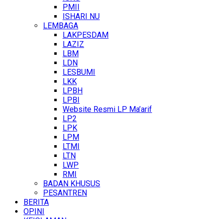
PMII
ISHARI NU
LEMBAGA
LAKPESDAM
LAZIZ
LBM
LDN
LESBUMI
LKK
LPBH
LPBI
Website Resmi LP Ma’arif
LP2
LPK
LPM
LTMI
LTN
LWP
RMI
BADAN KHUSUS
PESANTREN
BERITA
OPINI