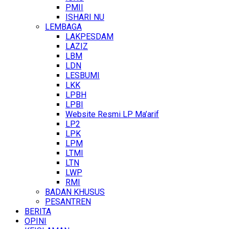
PMII
ISHARI NU
LEMBAGA
LAKPESDAM
LAZIZ
LBM
LDN
LESBUMI
LKK
LPBH
LPBI
Website Resmi LP Ma’arif
LP2
LPK
LPM
LTMI
LTN
LWP
RMI
BADAN KHUSUS
PESANTREN
BERITA
OPINI