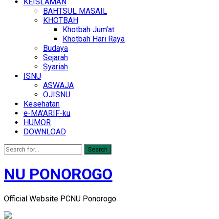
KEISLAMAN
BAHTSUL MASAIL
KHOTBAH
Khotbah Jum’at
Khotbah Hari Raya
Budaya
Sejarah
Syariah
ISNU
ASWAJA
OJISNU
Kesehatan
e-MA’ARIF-ku
HUMOR
DOWNLOAD
Search
NU PONOROGO
Official Website PCNU Ponorogo