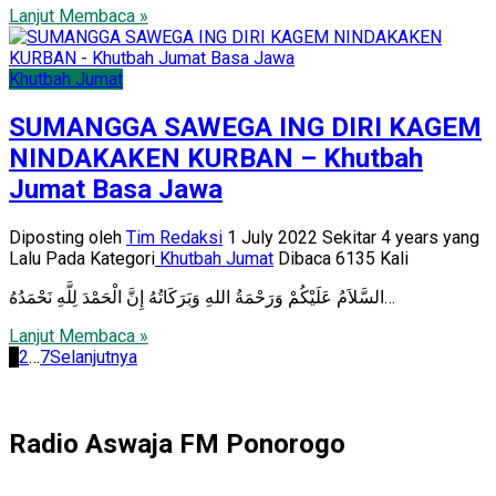
Lanjut Membaca »
Khutbah Jumat
SUMANGGA SAWEGA ING DIRI KAGEM
NINDAKAKEN KURBAN – Khutbah
Jumat Basa Jawa
Diposting oleh
Tim Redaksi
1 July 2022 Sekitar 4 years yang
Lalu
Pada Kategori
Khutbah Jumat
Dibaca 6135 Kali
السَّلاَمُ عَلَيْكُمْ وَرَحْمَةُ اللهِ وَبَرَكَاتُهُ إِنَّ الْحَمْدَ لِلَّهِ نَحْمَدُهُ…
Lanjut Membaca »
Posts
1
2
…
7
Selanjutnya
pagination
Radio Aswaja FM Ponorogo