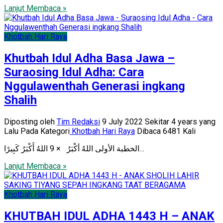
Lanjut Membaca »
Khotbah Hari Raya
Khutbah Idul Adha Basa Jawa –
Suraosing Idul Adha: Cara
Nggulawenthah Generasi ingkang
Shalih
Diposting oleh
Tim Redaksi
9 July 2022 Sekitar 4 years yang
Lalu
Pada Kategori
Khotbah Hari Raya
Dibaca 6481 Kali
الخطبة الأولى اللهُ أكْبَرُ × 9 اللهُ أَكْبَرُ كَبِيرًا…
Lanjut Membaca »
Khotbah Hari Raya
KHUTBAH IDUL ADHA 1443 H – ANAK