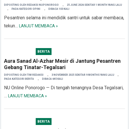
DIPOSTING OLEH
REDAKSI NUPONOROGO
25 JUNE 2026 SEKITAR 1 MONTH YANG LALU
PADA KATEGORI
OPINI
DIBACA 103 KALI
Pesantren selama ini mendidik santri untuk sabar membaca,
tekun…
LANJUT MEMBACA »
BERITA
Aura Sanad Al-Azhar Mesir di Jantung Pesantren
Gebang Tinatar-Tegalsari
DIPOSTING OLEH
TIM REDAKSI
3 NOVEMBER 2025 SEKITAR 9 MONTHS YANG LALU
PADA KATEGORI
BERITA
DIBACA 645 KALI
NU Online Ponorogo — Di tengah tenangnya Desa Tegalsari,
…
LANJUT MEMBACA »
BERITA