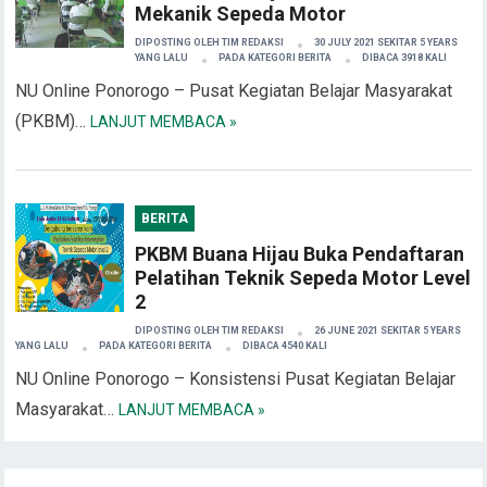
Mekanik Sepeda Motor
DIPOSTING OLEH
TIM REDAKSI
30 JULY 2021 SEKITAR 5 YEARS
YANG LALU
PADA KATEGORI
BERITA
DIBACA 3918 KALI
NU Online Ponorogo – Pusat Kegiatan Belajar Masyarakat
(PKBM)…
LANJUT MEMBACA »
BERITA
PKBM Buana Hijau Buka Pendaftaran
Pelatihan Teknik Sepeda Motor Level
2
DIPOSTING OLEH
TIM REDAKSI
26 JUNE 2021 SEKITAR 5 YEARS
YANG LALU
PADA KATEGORI
BERITA
DIBACA 4540 KALI
NU Online Ponorogo – Konsistensi Pusat Kegiatan Belajar
Masyarakat…
LANJUT MEMBACA »