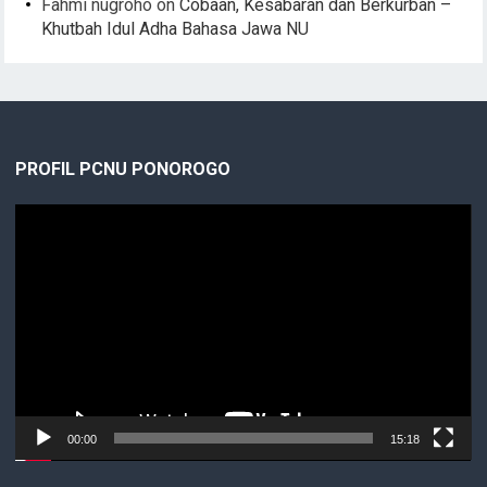
Fahmi nugroho
on
Cobaan, Kesabaran dan Berkurban –
Khutbah Idul Adha Bahasa Jawa NU
PROFIL PCNU PONOROGO
Video
Player
00:00
15:18