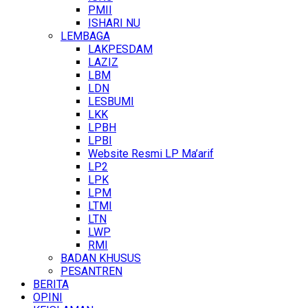
PMII
ISHARI NU
LEMBAGA
LAKPESDAM
LAZIZ
LBM
LDN
LESBUMI
LKK
LPBH
LPBI
Website Resmi LP Ma’arif
LP2
LPK
LPM
LTMI
LTN
LWP
RMI
BADAN KHUSUS
PESANTREN
BERITA
OPINI