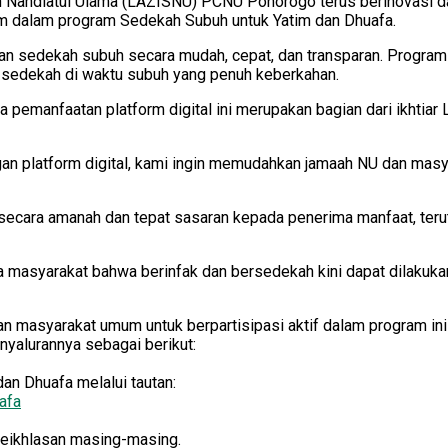
h Nahdlatul Ulama (LAZISNU) PCNU Ponorogo terus berinovasi 
com dalam program Sedekah Subuh untuk Yatim dan Dhuafa.
kan sedekah subuh secara mudah, cepat, dan transparan. Program 
sedekah di waktu subuh yang penuh keberkahan.
manfaatan platform digital ini merupakan bagian dari ikhtiar
engan platform digital, kami ingin memudahkan jamaah NU dan mas
 secara amanah dan tepat sasaran kepada penerima manfaat, te
masyarakat bahwa berinfak dan bersedekah kini dapat dilakukan 
asyarakat umum untuk berpartisipasi aktif dalam program ini s
nyalurannya sebagai berikut:
n Dhuafa melalui tautan:
afa
eikhlasan masing-masing.