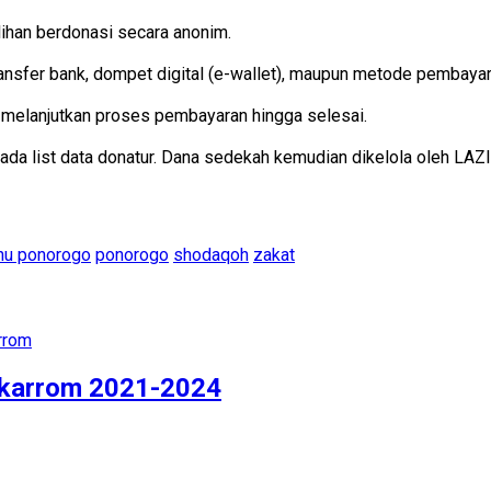
lihan berdonasi secara anonim.
sfer bank, dompet digital (e-wallet), maupun metode pembayaran
 melanjutkan proses pembayaran hingga selesai.
pada list data donatur. Dana sedekah kemudian dikelola oleh L
nu ponorogo
ponorogo
shodaqoh
zakat
karrom 2021-2024