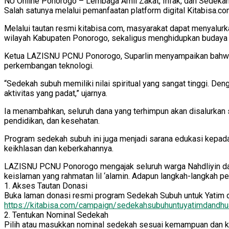
NU Online Ponorogo – Lembaga Amil Zakat, Infak, dan Sedeka
Salah satunya melalui pemanfaatan platform digital Kitabisa.
Melalui tautan resmi kitabisa.com, masyarakat dapat menyalur
wilayah Kabupaten Ponorogo, sekaligus menghidupkan budaya 
Ketua LAZISNU PCNU Ponorogo, Suparlin menyampaikan bahwa pe
perkembangan teknologi.
“Sedekah subuh memiliki nilai spiritual yang sangat tinggi. D
aktivitas yang padat,” ujarnya.
Ia menambahkan, seluruh dana yang terhimpun akan disalurkan
pendidikan, dan kesehatan.
Program sedekah subuh ini juga menjadi sarana edukasi kepada 
keikhlasan dan keberkahannya.
LAZISNU PCNU Ponorogo mengajak seluruh warga Nahdliyin dan m
keislaman yang rahmatan lil ‘alamin. Adapun langkah-langkah pe
1. Akses Tautan Donasi
Buka laman donasi resmi program Sedekah Subuh untuk Yatim da
https://kitabisa.com/campaign/sedekahsubuhuntuyatimdandhu
2. Tentukan Nominal Sedekah
Pilih atau masukkan nominal sedekah sesuai kemampuan dan k