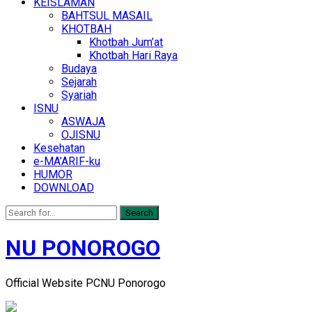
KEISLAMAN
BAHTSUL MASAIL
KHOTBAH
Khotbah Jum’at
Khotbah Hari Raya
Budaya
Sejarah
Syariah
ISNU
ASWAJA
OJISNU
Kesehatan
e-MA’ARIF-ku
HUMOR
DOWNLOAD
Search
NU PONOROGO
Official Website PCNU Ponorogo