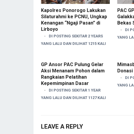
Kapolres Ponorogo Lakukan
PAC GP
Silaturahmi ke PCNU, Ungkap
Galakk
Kenangan “Ngaji Pasan” di
Bekas 
Lirboyo
DI P
DI POSTING SEKITAR 2 YEARS
YANG LAL
YANG LALU DAN DILIHAT 1215 KALI
GP Ansor PAC Pulung Gelar
Mimasb
Aksi Menanam Pohon dalam
Donasi
Rangkaian Pelatihan
DI P
Kepemimpinan Dasar
YANG LAL
DI POSTING SEKITAR 1 YEAR
YANG LALU DAN DILIHAT 1127 KALI
LEAVE A REPLY