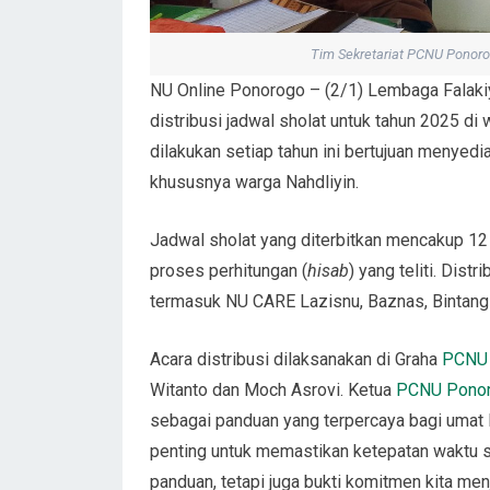
Tim Sekretariat PCNU Ponoro
NU Online Ponorogo – (2/1) Lembaga Falak
distribusi jadwal sholat untuk tahun 2025 di
dilakukan setiap tahun ini bertujuan menyed
khususnya warga Nahdliyin.
Jadwal sholat yang diterbitkan mencakup 12 
proses perhitungan (
hisab
) yang teliti. Dist
termasuk NU CARE Lazisnu, Baznas, Bintang 
Acara distribusi dilaksanakan di Graha
PCNU
Witanto dan Moch Asrovi. Ketua
PCNU Pono
sebagai panduan yang terpercaya bagi umat 
penting untuk memastikan ketepatan waktu sa
panduan, tetapi juga bukti komitmen kita men