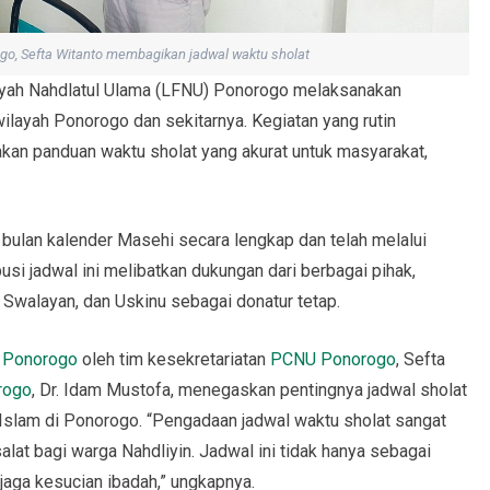
go, Sefta Witanto membagikan jadwal waktu sholat
iyah Nahdlatul Ulama (LFNU) Ponorogo melaksanakan
 wilayah Ponorogo dan sekitarnya. Kegiatan yang rutin
iakan panduan waktu sholat yang akurat untuk masyarakat,
bulan kalender Masehi secara lengkap dan telah melalui
ribusi jadwal ini melibatkan dukungan dari berbagai pihak,
Swalayan, dan Uskinu sebagai donatur tetap.
 Ponorogo
oleh tim kesekretariatan
PCNU Ponorogo
, Sefta
rogo
, Dr. Idam Mustofa, menegaskan pentingnya jadwal sholat
Islam di Ponorogo. “Pengadaan jadwal waktu sholat sangat
lat bagi warga Nahdliyin. Jadwal ini tidak hanya sebagai
jaga kesucian ibadah,” ungkapnya.