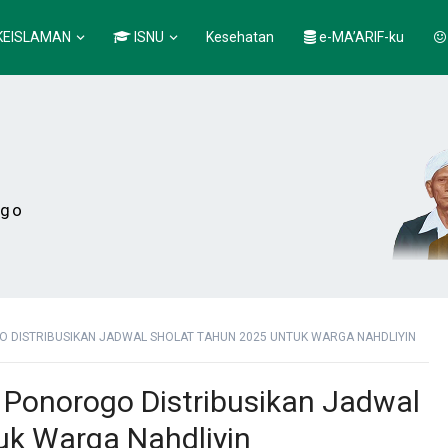
KEISLAMAN
ISNU
Kesehatan
e-MA’ARIF-ku
ogo
 DISTRIBUSIKAN JADWAL SHOLAT TAHUN 2025 UNTUK WARGA NAHDLIYIN
Ponorogo Distribusikan Jadwal
uk Warga Nahdliyin