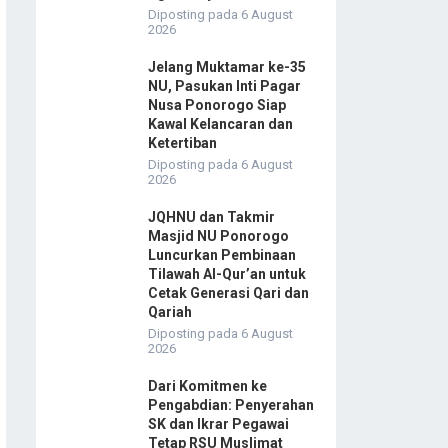
Diposting pada 6 August
2026
Jelang Muktamar ke-35
NU, Pasukan Inti Pagar
Nusa Ponorogo Siap
Kawal Kelancaran dan
Ketertiban
Diposting pada 6 August
2026
JQHNU dan Takmir
Masjid NU Ponorogo
Luncurkan Pembinaan
Tilawah Al-Qur’an untuk
Cetak Generasi Qari dan
Qariah
Diposting pada 6 August
2026
Dari Komitmen ke
Pengabdian: Penyerahan
SK dan Ikrar Pegawai
Tetap RSU Muslimat