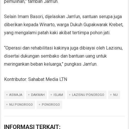
pemulihan,” tambah Jam’un.
Selain Imam Basori, dijelaskan Jam’un, santuan serupa juga
diberikan kepada Winarto, warga Dukuh Gupakwarak Krebet,
yang mengalami patah kaki akibat tertimpa pohon jati.
“Operasi dan rehabilitasi kakinya juga dibiayai oleh Lazisnu,
disertai dukungan sembako dan bantuan uang untuk
meringankan beban keluarga,” pungkas Jam’un.
Kontributor: Sahabat Media LTN
ASWAJA
DAKWAH
ISLAM
LAZISNU PONOROGO
NU
NU PONOROGO
PONOROGO
INFORMASI TERKAIT: