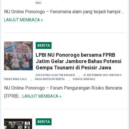
KALI
NU Online Ponorogo – Fenomena alam yang terjadi hampir…
LANJUT MEMBACA »
BERITA
LPBI NU Ponorogo bersama FPRB
Jatim Gelar Jambore Bahas Potensi
Gempa Tsunami di Pesisir Jawa
DIPOSTING OLEH
TIM REDAKSI
21 SEPTEMBER 2021 SEKITAR 5
YEARS YANG LALU
PADA KATEGORI
BERITA
DIBACA 3904 KALI
NU Online Ponorogo – Forum Pengurangan Risiko Bencana
(FPRB)…
LANJUT MEMBACA »
BERITA