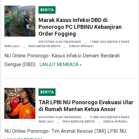
BERITA
Marak Kasus Infeksi DBD di
Ponorogo PC LPBINU Kebanjiran
Order Fogging
DIPOSTING OLEH
TIM REDAKSI
17 MAY 2022 SEKITAR 4 YEARS
YANG LALU
PADA KATEGORI
BERITA
DIBACA 3955 KALI
NU Online Ponorogo- Kasus infeksi Demam Berdarah
Dengue (DBD)…
LANJUT MEMBACA »
BERITA
TAR LPBI NU Ponorogo Evakuasi Ular
di Rumah Mantan Ketua Ansor
DIPOSTING OLEH
TIM REDAKSI
11 MAY 2022 SEKITAR 4 YEARS
YANG LALU
PADA KATEGORI
BERITA
DIBACA 4076 KALI
NU Online Ponorogo- Tim Animal Rescue (TAR) LPBI NU…