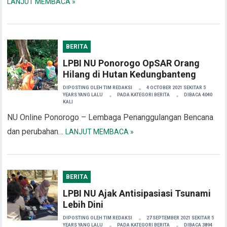
LANJUT MEMBACA »
BERITA
LPBI NU Ponorogo OpSAR Orang
Hilang di Hutan Kedungbanteng
DIPOSTING OLEH
TIM REDAKSI
4 OCTOBER 2021 SEKITAR 5
YEARS YANG LALU
PADA KATEGORI
BERITA
DIBACA 4040
KALI
NU Online Ponorogo – Lembaga Penanggulangan Bencana
dan perubahan…
LANJUT MEMBACA »
BERITA
LPBI NU Ajak Antisipasiasi Tsunami
Lebih Dini
DIPOSTING OLEH
TIM REDAKSI
27 SEPTEMBER 2021 SEKITAR 5
YEARS YANG LALU
PADA KATEGORI
BERITA
DIBACA 3894