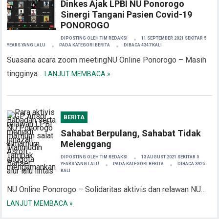
Dinkes Ajak LPBI NU Ponorogo
Sinergi Tangani Pasien Covid-19
PONOROGO
DIPOSTING OLEH
TIM REDAKSI
11 SEPTEMBER 2021 SEKITAR 5
YEARS YANG LALU
PADA KATEGORI
BERITA
DIBACA 4347 KALI
Suasana acara zoom meetingNU Online Ponorogo – Masih
tingginya…
LANJUT MEMBACA »
BERITA
Sahabat Berpulang, Sahabat Tidak
Melenggang
DIPOSTING OLEH
TIM REDAKSI
13 AUGUST 2021 SEKITAR 5
YEARS YANG LALU
PADA KATEGORI
BERITA
DIBACA 3925
KALI
NU Online Ponorogo – Solidaritas aktivis dan relawan NU…
LANJUT MEMBACA »