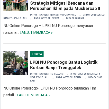
Strategis Mitigasi Bencana dan
Perubahan Iklim pada Muskercab II
DIPOSTING OLEH
REDAKSI NUPONOROGO
24 MAY 2026 SEKITAR
3 MONTHS YANG LALU
PADA KATEGORI
BERITA
DIBACA 203 KALI
NU Online Ponorogo – LPBI NU Ponorogo menyusun
rencana…
LANJUT MEMBACA »
BERITA
LPBI NU Ponorogo Bantu Logistik
Korban Banjir Trenggalek
DIPOSTING OLEH
TIM REDAKSI
21 OCTOBER 2022 SEKITAR 4
YEARS YANG LALU
PADA KATEGORI
BERITA
DIBACA 3933
KALI
NU Online Ponorogo- LPBI NU Ponorogo terjunkan Tim
peduli…
LANJUT MEMBACA »