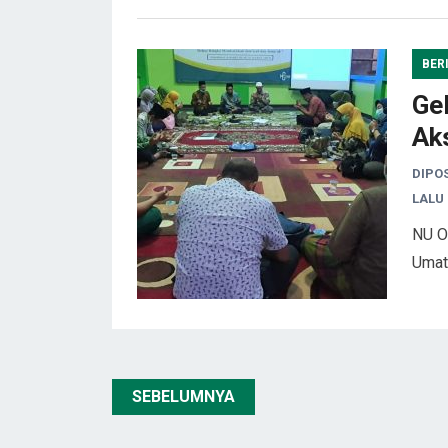
BER
Ge
Ak
DIPO
LALU
NU O
Uma
Posts
SEBELUMNYA
pagination