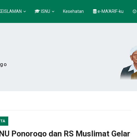
KEISLAMAN
ISNU
Kesehatan
e-MA’ARIF-ku
ogo
ITA
NU Ponorogo dan RS Muslimat Gelar