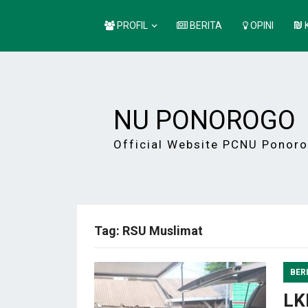
PROFIL
BERITA
OPINI
NU PONOROGO
Official Website PCNU Ponor
Tag:
RSU Muslimat
BER
LK