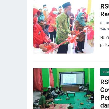
RS
Ra
DIPO
YANG
NU O
pela
BER
RS
Co
Pe
da