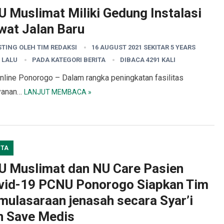
U Muslimat Miliki Gedung Instalasi
wat Jalan Baru
STING OLEH
TIM REDAKSI
16 AUGUST 2021 SEKITAR 5 YEARS
 LALU
PADA KATEGORI
BERITA
DIBACA 4291 KALI
nline Ponorogo – Dalam rangka peningkatan fasilitas
yanan…
LANJUT MEMBACA »
ITA
U Muslimat dan NU Care Pasien
vid-19 PCNU Ponorogo Siapkan Tim
mulasaraan jenasah secara Syar’i
n Save Medis