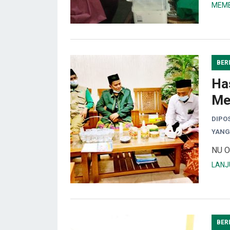
MEMB
BER
Ha
Me
DIPO
YANG
NU O
LANJ
BER