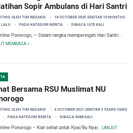
atihan Sopir Ambulans di Hari Santri
STING OLEH
TIM REDAKSI
18 OCTOBER 2025 SEKITAR 10 MONTHS
 LALU
PADA KATEGORI
BERITA
DIBACA 1075 KALI
nline Ponorogo, — Dalam rangka memperingati Hari Santri…
UT MEMBACA »
ITA
hat Bersama RSU Muslimat NU
norogo
STING OLEH
TIM REDAKSI
4 OCTOBER 2021 SEKITAR 5 YEARS YANG
PADA KATEGORI
BERITA
DIBACA 4088 KALI
nline Ponorogo – Kiat sehat untuk Kyai/Bu Nyai…
LANJUT