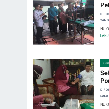
Pel
DIPO
YANG
NU O
LANJ
BER
Se
Po
DIPO
LALU
NU O