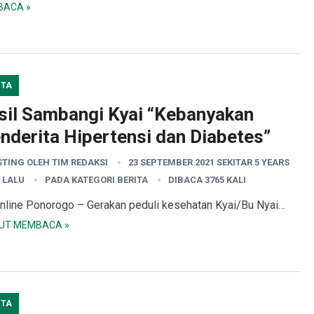
ACA »
ITA
sil Sambangi Kyai “Kebanyakan
nderita Hipertensi dan Diabetes”
STING OLEH
TIM REDAKSI
23 SEPTEMBER 2021 SEKITAR 5 YEARS
 LALU
PADA KATEGORI
BERITA
DIBACA 3765 KALI
nline Ponorogo – Gerakan peduli kesehatan Kyai/Bu Nyai…
UT MEMBACA »
ITA