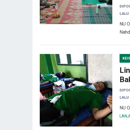
DIPO
LALU
NU O
Nahd
KEI
Li
Bak
DIPO
LALU
NU O
LANJ