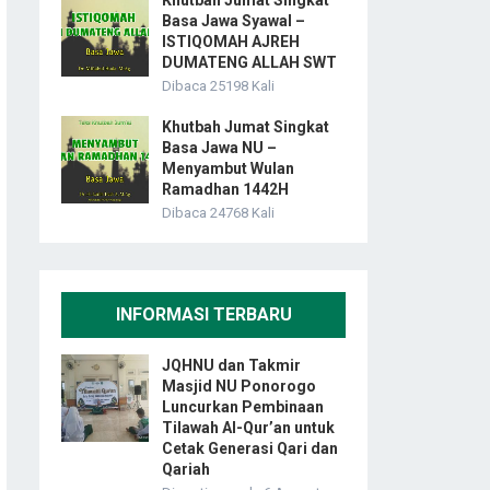
Khutbah Jumat Singkat
Basa Jawa Syawal –
ISTIQOMAH AJREH
DUMATENG ALLAH SWT
Dibaca 25198 Kali
Khutbah Jumat Singkat
Basa Jawa NU –
Menyambut Wulan
Ramadhan 1442H
Dibaca 24768 Kali
INFORMASI TERBARU
JQHNU dan Takmir
Masjid NU Ponorogo
Luncurkan Pembinaan
Tilawah Al-Qur’an untuk
Cetak Generasi Qari dan
Qariah