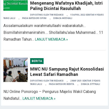
Mengenang Wafatnya Khadijah, Istri
Paling Dicintai Rasulullah
DIPOSTING OLEH
TIM REDAKSI
15 APRIL 2022 SEKITAR 4 YEARS
YANG LALU
PADA KATEGORI
OPINI
DIBACA 4455 KALI
Assalamualaikum warahmatullaahi wabarakatuh…
Bismillahirrahmanirrahim…. Shollallahu’alaa Muhammad… 11
Ramadhan Tahun…
LANJUT MEMBACA »
BERITA
MWC NU Sampung Rajut Konsolidasi
Lewat Safari Ramadhan
DIPOSTING OLEH
TIM REDAKSI
2 MAY 2021 SEKITAR 5 YEARS
YANG LALU
PADA KATEGORI
BERITA
DIBACA 3777 KALI
NU Online Ponorogo – Pengurus Majelis Wakil Cabang
Nahdlatul…
LANJUT MEMBACA »