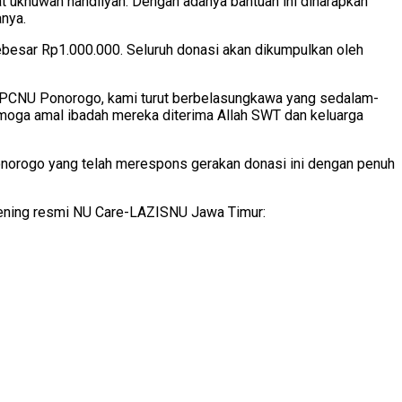
 ukhuwah nahdliyah. Dengan adanya bantuan ini diharapkan
nya.
esar Rp1.000.000. Seluruh donasi akan dikumpulkan oleh
 PCNU Ponorogo, kami turut berbelasungkawa yang sedalam-
emoga amal ibadah mereka diterima Allah SWT dan keluarga
norogo yang telah merespons gerakan donasi ini dengan penuh
rekening resmi NU Care-LAZISNU Jawa Timur: