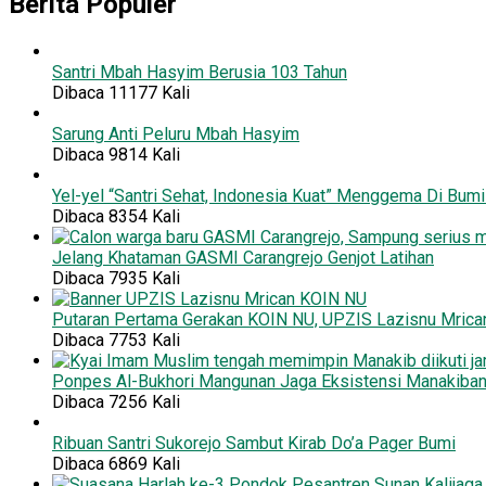
Berita Populer
Santri Mbah Hasyim Berusia 103 Tahun
Dibaca 11177 Kali
Sarung Anti Peluru Mbah Hasyim
Dibaca 9814 Kali
Yel-yel “Santri Sehat, Indonesia Kuat” Menggema Di Bum
Dibaca 8354 Kali
Jelang Khataman GASMI Carangrejo Genjot Latihan
Dibaca 7935 Kali
Putaran Pertama Gerakan KOIN NU, UPZIS Lazisnu Mrican
Dibaca 7753 Kali
Ponpes Al-Bukhori Mangunan Jaga Eksistensi Manakiba
Dibaca 7256 Kali
Ribuan Santri Sukorejo Sambut Kirab Do’a Pager Bumi
Dibaca 6869 Kali