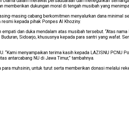
atul Ulama dalam merawat persaudaraan dan meneguhkan semangat
an memberikan dukungan moral di tengah musibah yang menimpa
sing-masing cabang berkomitmen menyalurkan dana minimal seb
resmi kepada pihak Ponpes Al Khoziny.
 empati dan duka mendalam atas musibah tersebut. “Atas nama
Buduran, Sidoarjo, khususnya kepada para santri yang wafat. S
SNU. “Kami menyampaikan terima kasih kepada LAZISNU PCNU Po
itas antarcabang NU di Jawa Timur,” tambahnya.
ya para muhsinin, untuk turut serta memberikan donasi melalui 