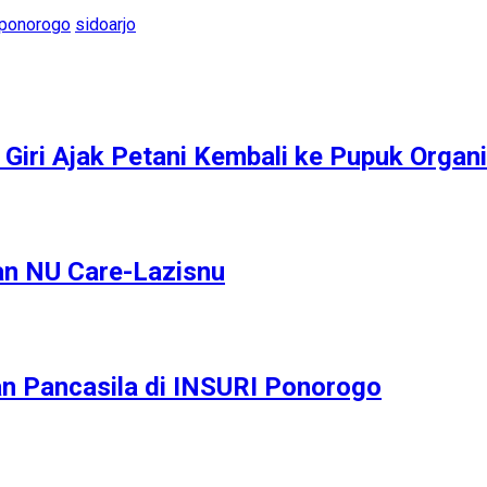
ponorogo
sidoarjo
Giri Ajak Petani Kembali ke Pupuk Organ
an NU Care-Lazisnu
an Pancasila di INSURI Ponorogo