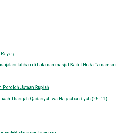
i Reyog
 Peroleh Jutaan Rupiah
n