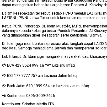
Gerakan solidaritas ini menjadi wujud nyata kepedulian Nahdl
dapat meringankan beban keluarga besar Ponpes Al Khoziny d
Dalam kesepakatan tersebut, setiap PCNU melalui LAZISNU ma
LAZISNU PWNU Jawa Timur untuk kemudian diserahkan secara 
Ketua PCNU Ponorogo, Dr. Idam Mustofa, M.Pd., menyampaikan
dalamnya kepada keluarga besar Pondok Pesantren Al Khoziny 
yang ditinggalkan diberi kesabaran serta ketabahan,” ujarnya.
Dr. Idam juga memberikan apresiasi atas langkah cepat LAZI
dedikasi. Semoga menjadi amal jariyah dan mempererat solidar
Lebih lanjut, Dr. Idam juga mengajak masyarakat luas, khususn
💳 BCA 429 8624 999 a.n YAY Lazisnu Infaq
💳 BSI 177 7777 757 a.n Lazisnu Jatim Infaq
💳 Bank Jatim 610 1999 984 a.n Lazisnu Jatim Infaq
📲 Konfirmasi: 0896-3009-2626
Kontributor: Sahabat Media LTN