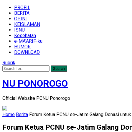
PROFIL
BERITA
OPINI
KEISLAMAN
ISNU
Kesehatan
e-MA’ARIF-ku
HUMOR
DOWNLOAD
Rubrik
Search
NU PONOROGO
Official Website PCNU Ponorogo
Home
Berita
Forum Ketua PCNU se-Jatim Galang Donasi untuk 
Forum Ketua PCNU se-Jatim Galang Dona