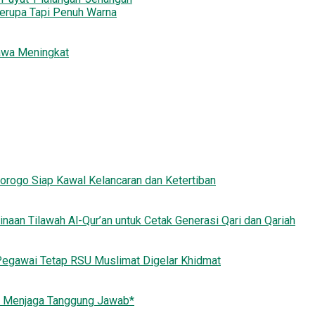
erupa Tapi Penuh Warna
awa Meningkat
orogo Siap Kawal Kelancaran dan Ketertiban
an Tilawah Al-Qur’an untuk Cetak Generasi Qari dan Qariah
Pegawai Tetap RSU Muslimat Digelar Khidmat
n Menjaga Tanggung Jawab*