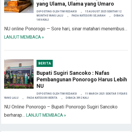
yang Ulama, Ulama yang Umaro
DIPOSTING OLEH
TIM REDAKSI
15 AUGUST 2025 SEKITAR 12
MONTHS YANG LALU
PADA KATEGORI
SEJARAH
DIBACA
1616 KALI
NU online Ponorogo — Sore hari, sinar matahari menembus…
LANJUT MEMBACA »
BERITA
Bupati Sugiri Sancoko : Nafas
Pembangunan Ponorogo Harus Lebih
NU
DIPOSTING OLEH
TIM REDAKSI
11 MARCH 2021 SEKITAR 5 YEARS
YANG LALU
PADA KATEGORI
BERITA
DIBACA 3912 KALI
NU Online Ponorogo – Bupati Ponorogo Sugiri Sancoko
berharap…
LANJUT MEMBACA »