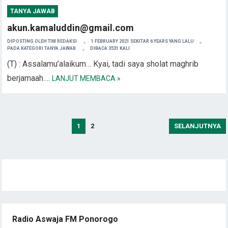
TANYA JAWAB
akun.kamaluddin@gmail.com
DIPOSTING OLEH
TIM REDAKSI
1 FEBRUARY 2021 SEKITAR 6 YEARS YANG LALU
PADA KATEGORI
TANYA JAWAB
DIBACA 3531 KALI
(T) : Assalamu’alaikum… Kyai, tadi saya sholat maghrib
berjamaah….
LANJUT MEMBACA »
Posts
1
2
SELANJUTNYA
pagination
Radio Aswaja FM Ponorogo