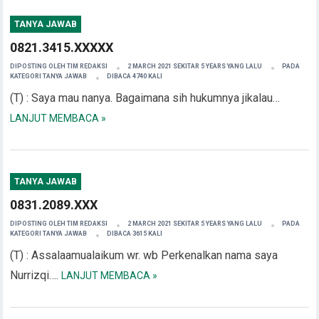
TANYA JAWAB
0821.3415.XXXXX
DIPOSTING OLEH
TIM REDAKSI
2 MARCH 2021 SEKITAR 5 YEARS YANG LALU
PADA
KATEGORI
TANYA JAWAB
DIBACA 4740 KALI
(T) : Saya mau nanya. Bagaimana sih hukumnya jikalau…
LANJUT MEMBACA »
TANYA JAWAB
0831.2089.XXX
DIPOSTING OLEH
TIM REDAKSI
2 MARCH 2021 SEKITAR 5 YEARS YANG LALU
PADA
KATEGORI
TANYA JAWAB
DIBACA 3615 KALI
(T) : Assalaamualaikum wr. wb Perkenalkan nama saya
Nurrizqi….
LANJUT MEMBACA »