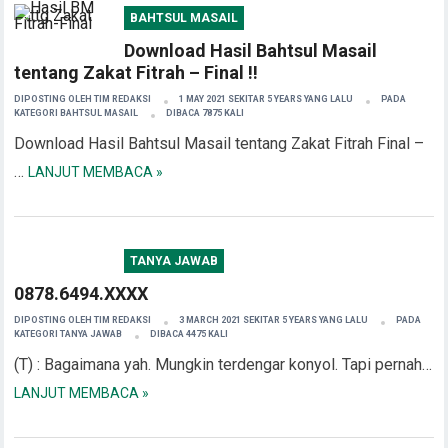
BAHTSUL MASAIL
Download Hasil Bahtsul Masail
tentang Zakat Fitrah – Final !!
DIPOSTING OLEH
TIM REDAKSI
1 MAY 2021 SEKITAR 5 YEARS YANG LALU
PADA
KATEGORI
BAHTSUL MASAIL
DIBACA 7875 KALI
Download Hasil Bahtsul Masail tentang Zakat Fitrah Final –
…
LANJUT MEMBACA »
TANYA JAWAB
0878.6494.XXXX
DIPOSTING OLEH
TIM REDAKSI
3 MARCH 2021 SEKITAR 5 YEARS YANG LALU
PADA
KATEGORI
TANYA JAWAB
DIBACA 4475 KALI
(T) : Bagaimana yah. Mungkin terdengar konyol. Tapi pernah…
LANJUT MEMBACA »