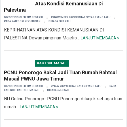
Atas Kondisi Kemanusiaan Di
Palestina
DIPOSTING OLEH
TIM REDAKSI
13 NOVEMBER 2023 SEKITAR 3 YEARS YANG LALU
PADA KATEGORI
KEPUTUSAN
DIBACA 3859 KALI
KEPRIHATINAN ATAS KONDISI KEMANUSIAAN DI
PALESTINA Dewan pimpinan Majelis…
LANJUT MEMBACA »
BAHTSUL MASAIL
PCNU Ponorogo Bakal Jadi Tuan Rumah Bahtsul
Masail PWNU Jawa Timur
DIPOSTING OLEH
TIM REDAKSI
22 MAY 2022 SEKITAR 4 YEARS YANG LALU
PADA
KATEGORI
BAHTSUL MASAIL
DIBACA 4745 KALI
NU Online Ponorogo- PCNU Ponorogo ditunjuk sebagai tuan
rumah…
LANJUT MEMBACA »