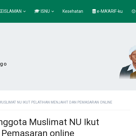
KEISLAMAN
ISNU
Kesehatan
e-MA’ARIF-ku
ogo
USLIMAT NU IKUT PELATIHAN MENJAHIT DAN PEMASARAN ONLINE
nggota Muslimat NU Ikut
n Pemasaran online