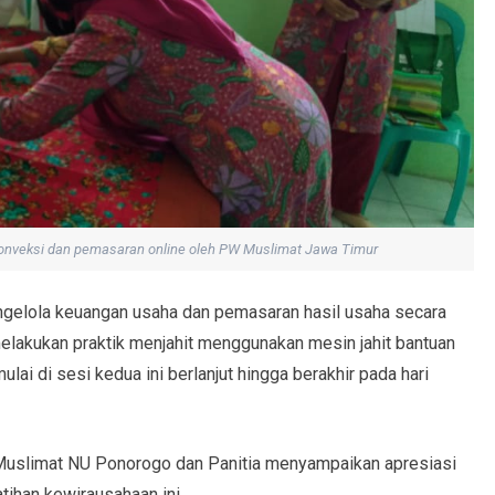
onveksi dan pemasaran online oleh PW Muslimat Jawa Timur
ngelola keuangan usaha dan pemasaran hasil usaha secara
 melakukan praktik menjahit menggunakan mesin jahit bantuan
lai di sesi kedua ini berlanjut hingga berakhir pada hari
 Muslimat NU Ponorogo dan Panitia menyampaikan apresiasi
ihan kewirausahaan ini