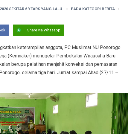
2020 SEKITAR 6 YEARS YANG LALU
PADA KATEGORI
BERITA
ook
Share via Whasapp
gkatkan keterampilan anggota, PC Muslimat NU Ponorogo
erja (Kemnaker) menggelar Pembekalan Wirausaha Baru
kalan berupa pelatihan menjahit konveksi dan pemasaran
s Ponorogo, selama tiga hari, Jum’at sampai Ahad (27/11 –