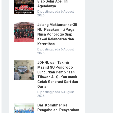
Siap Gelar Apel, Ini
Agendanya
Diposting pada 6 August
2026
Jelang Muktamar ke-35
NU, Pasukan Inti Pagar
Nusa Ponorogo Siap
Kawal Kelancaran dan
Ketertiban
Diposting pada 6 August
2026
JQHNU dan Takmir
Masjid NU Ponorogo
Luncurkan Pembinaan
Tilawah Al-Qur’an untuk
Cetak Generasi Qari dan
Qariah
Diposting pada 6 August
2026
Dari Komitmen ke
Pengabdian: Penyerahan