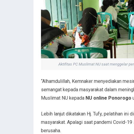
Aktifitas PC Muslimat NU saat menggelar pe
“Alhamdulillah, Kemnaker menyediakan mesi
semangat kepada masyarakat dalam meningkat
Muslimat NU kepada
NU online Ponorogo
u
Lebih lanjut dikatakan Hj. Tufy, pelatihan 
masyarakat. Apalagi saat pandemi Covid-19 
berusaha.