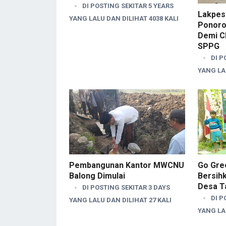
DI POSTING SEKITAR 5 YEARS
Lakpes
YANG LALU DAN DILIHAT 4038 KALI
Ponorog
Demi C
SPPG
DI P
YANG LAL
Pembangunan Kantor MWCNU
Go Gree
Balong Dimulai
Bersih
Desa T
DI POSTING SEKITAR 3 DAYS
DI P
YANG LALU DAN DILIHAT 27 KALI
YANG LAL