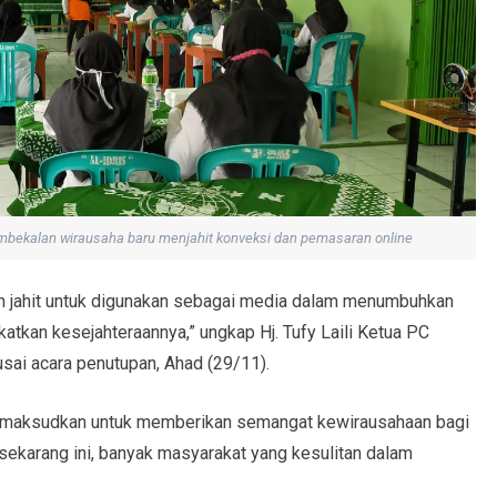
mbekalan wirausaha baru menjahit konveksi dan pemasaran online
n jahit untuk digunakan sebagai media dalam menumbuhkan
kan kesejahteraannya,” ungkap Hj. Tufy Laili Ketua PC
sai acara penutupan, Ahad (29/11).
ini dimaksudkan untuk memberikan semangat kewirausahaan bagi
sekarang ini, banyak masyarakat yang kesulitan dalam