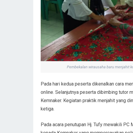
Pembekalan wirausaha baru menjahit k
Pada hari kedua peserta dikenalkan cara me
online. Selanjutnya peserta dibimbing tutor
Kemnaker. Kegiatan praktik menjahit yang dimu
ketiga.
Pada acara penutupan Hj. Tufy mewakili PC
kepada Kemnaker yang mempercayakan pelat