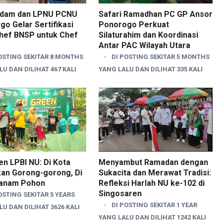
dam dan LPNU PCNU
Safari Ramadhan PC GP Ansor
o Gelar Sertifikasi
Ponorogo Perkuat
hef BNSP untuk Chef
Silaturahim dan Koordinasi
Antar PAC Wilayah Utara
OSTING SEKITAR 8 MONTHS
DI POSTING SEKITAR 5 MONTHS
U DAN DILIHAT 467 KALI
YANG LALU DAN DILIHAT 335 KALI
n LPBI NU: Di Kota
Menyambut Ramadan dengan
kan Gorong-gorong, Di
Sukacita dan Merawat Tradisi:
anam Pohon
Refleksi Harlah NU ke-102 di
Singosaren
OSTING SEKITAR 5 YEARS
DI POSTING SEKITAR 1 YEAR
U DAN DILIHAT 3626 KALI
YANG LALU DAN DILIHAT 1242 KALI