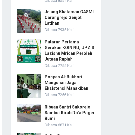
Dibaca 8354 Kali
Jelang Khataman GASMI
Carangrejo Genjot
Latihan
Dibaca 7935 Kali
Putaran Pertama
Gerakan KOIN NU, UPZIS
Lazisnu Mrican Peroleh
Jutaan Rupiah
Dibaca 7755 Kali
Ponpes Al-Bukhori
Mangunan Jaga
Eksistensi Manakiban
Dibaca 7256 Kali
Ribuan Santri Sukorejo
Sambut Kirab Do’a Pager
Bumi
Dibaca 6871 Kali