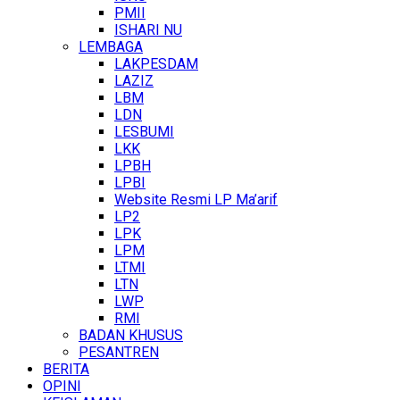
PMII
ISHARI NU
LEMBAGA
LAKPESDAM
LAZIZ
LBM
LDN
LESBUMI
LKK
LPBH
LPBI
Website Resmi LP Ma’arif
LP2
LPK
LPM
LTMI
LTN
LWP
RMI
BADAN KHUSUS
PESANTREN
BERITA
OPINI