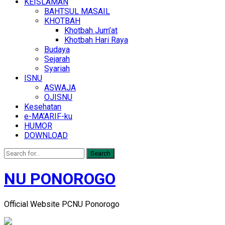
KEISLAMAN
BAHTSUL MASAIL
KHOTBAH
Khotbah Jum’at
Khotbah Hari Raya
Budaya
Sejarah
Syariah
ISNU
ASWAJA
OJISNU
Kesehatan
e-MA’ARIF-ku
HUMOR
DOWNLOAD
Search
NU PONOROGO
Official Website PCNU Ponorogo