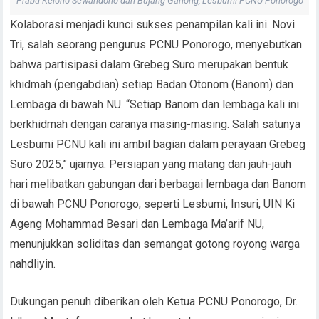
Prabu Kelono Sewandono dan Bujang Ganong, Lesbumi PCNU Ponorogo
Kolaborasi menjadi kunci sukses penampilan kali ini. Novi
Tri, salah seorang pengurus PCNU Ponorogo, menyebutkan
bahwa partisipasi dalam Grebeg Suro merupakan bentuk
khidmah (pengabdian) setiap Badan Otonom (Banom) dan
Lembaga di bawah NU. “Setiap Banom dan lembaga kali ini
berkhidmah dengan caranya masing-masing. Salah satunya
Lesbumi PCNU kali ini ambil bagian dalam perayaan Grebeg
Suro 2025,” ujarnya. Persiapan yang matang dan jauh-jauh
hari melibatkan gabungan dari berbagai lembaga dan Banom
di bawah PCNU Ponorogo, seperti Lesbumi, Insuri, UIN Ki
Ageng Mohammad Besari dan Lembaga Ma’arif NU,
menunjukkan soliditas dan semangat gotong royong warga
nahdliyin.
Dukungan penuh diberikan oleh Ketua PCNU Ponorogo, Dr.