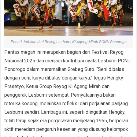
Penari Jathilan dari Reyog Lesbumi Ki Ageng Mirah PCNU Ponorogo
Pentas megah ini merupakan bagian dari Festival Reyog
Nasional 2025 dan menjadi kontribusi nyata Lesbumi PCNU
Ponorogo dalam meramaikan Grebeg Suro. “Seni dibalas
dengan seni, karya dibalas dengan karya,” tegas Hengky
Prasetyo, Ketua Group Reyog Ki Ageng Mirah dan
penggerak Lesbumi setempat. Pernyataannya bukan
retorika kosong, melainkan refleksi dari perjalanan panjang
Lesbumi sendiri. Lembaga ini, seperti diingatkan Hengky,
telah teruji sejak era pergerakan menjelang 1965, berperan
aktif meredam pengaruh kesenian yang diusung kelompok