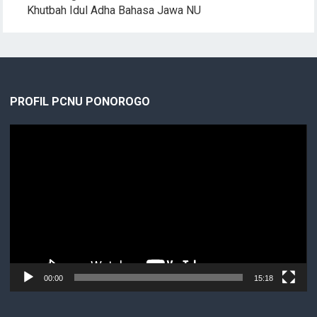
Khutbah Idul Adha Bahasa Jawa NU
PROFIL PCNU PONOROGO
Video
Player
00:00
15:18