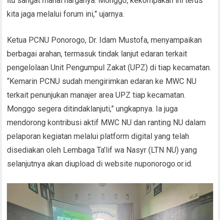
itu sangat mahal harganya. Monggo, kekompakan ini terus
kita jaga melalui forum ini,” ujarnya.
Ketua PCNU Ponorogo, Dr. Idam Mustofa, menyampaikan
berbagai arahan, termasuk tindak lanjut edaran terkait
pengelolaan Unit Pengumpul Zakat (UPZ) di tiap kecamatan.
“Kemarin PCNU sudah mengirimkan edaran ke MWC NU
terkait penunjukan manajer area UPZ tiap kecamatan.
Monggo segera ditindaklanjuti,” ungkapnya. Ia juga
mendorong kontribusi aktif MWC NU dan ranting NU dalam
pelaporan kegiatan melalui platform digital yang telah
disediakan oleh Lembaga Ta’lif wa Nasyr (LTN NU) yang
selanjutnya akan diupload di website nuponorogo.or.id.