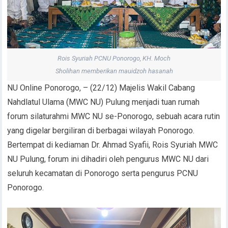
Rois Syuriah PCNU Ponorogo, KH. Moch
Sholihan memberikan mauidzoh hasanah
NU Online Ponorogo, – (22/12) Majelis Wakil Cabang
Nahdlatul Ulama (MWC NU) Pulung menjadi tuan rumah
forum silaturahmi MWC NU se-Ponorogo, sebuah acara rutin
yang digelar bergiliran di berbagai wilayah Ponorogo.
Bertempat di kediaman Dr. Ahmad Syafii, Rois Syuriah MWC
NU Pulung, forum ini dihadiri oleh pengurus MWC NU dari
seluruh kecamatan di Ponorogo serta pengurus PCNU
Ponorogo.