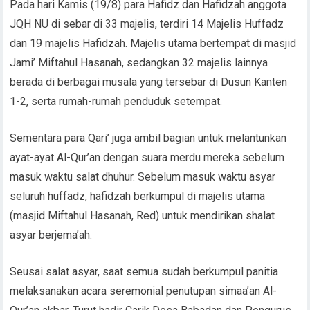
Pada hari Kamis (19/8) para Hafidz dan Hafidzah anggota
JQH NU di sebar di 33 majelis, terdiri 14 Majelis Huffadz
dan 19 majelis Hafidzah. Majelis utama bertempat di masjid
Jami’ Miftahul Hasanah, sedangkan 32 majelis lainnya
berada di berbagai musala yang tersebar di Dusun Kanten
1-2, serta rumah-rumah penduduk setempat.
Sementara para Qari’ juga ambil bagian untuk melantunkan
ayat-ayat Al-Qur’an dengan suara merdu mereka sebelum
masuk waktu salat dhuhur. Sebelum masuk waktu asyar
seluruh huffadz, hafidzah berkumpul di majelis utama
(masjid Miftahul Hasanah, Red) untuk mendirikan shalat
asyar berjema’ah.
Seusai salat asyar, saat semua sudah berkumpul panitia
melaksanakan acara seremonial penutupan simaa’an Al-