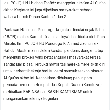
lalu PC JQH NU bidang Tahfidz menggelar sima’an Al-Qur’an
akbar. Kegiatan ini juga dijadikan masyarakat sebagai
wahana bersih Dusun Kanten 1 dan 2.
Pantauan NU online Ponorogo, kegiatan dimulai sejak Rabu
(18/19) malam Kamis ba’da salat Isya’ dan dibuka oleh Rais
Majelis Ilmi PC JQH NU Ponorogo K. Ahmad Zaenun al-
Hafidz. Meski masih dalam kondisi pandemi, dengan tetap
memenuhi prokes yang ketat antusias masyarakat terasa
sangat luar biasa. Terbukti mayoritas mereka merelakan diri
untuk berhenti bekerja hari itu demi menyukseskan sima’an
Al-Qur’an akbar ini. Kepanitiaan didukung penuh para
pemuda-pemudi setempat, dan Kepala Dusun (Kamituwo)
melibatkan BABINSA dan BABIN KAMTIBMAS untuk
mengamankan jalannya kegiatan.