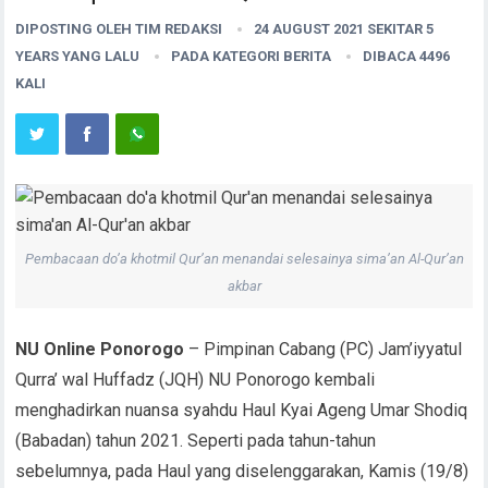
DIPOSTING OLEH
TIM REDAKSI
24 AUGUST 2021 SEKITAR 5
YEARS YANG LALU
PADA KATEGORI
BERITA
DIBACA 4496
KALI
Pembacaan do’a khotmil Qur’an menandai selesainya sima’an Al-Qur’an
akbar
NU Online Ponorogo
– Pimpinan Cabang (PC) Jam’iyyatul
Qurra’ wal Huffadz (JQH) NU Ponorogo kembali
menghadirkan nuansa syahdu Haul Kyai Ageng Umar Shodiq
(Babadan) tahun 2021. Seperti pada tahun-tahun
sebelumnya, pada Haul yang diselenggarakan, Kamis (19/8)