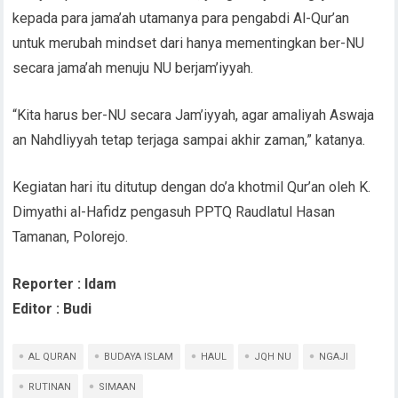
kepada para jama’ah utamanya para pengabdi Al-Qur’an
untuk merubah mindset dari hanya mementingkan ber-NU
secara jama’ah menuju NU berjam’iyyah.
“Kita harus ber-NU secara Jam’iyyah, agar amaliyah Aswaja
an Nahdliyyah tetap terjaga sampai akhir zaman,” katanya.
Kegiatan hari itu ditutup dengan do’a khotmil Qur’an oleh K.
Dimyathi al-Hafidz pengasuh PPTQ Raudlatul Hasan
Tamanan, Polorejo.
Reporter : Idam
Editor : Budi
AL QURAN
BUDAYA ISLAM
HAUL
JQH NU
NGAJI
RUTINAN
SIMAAN