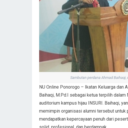
Sambutan perdana Ahmad Baihaqi, us
NU Online Ponorogo – Ikatan Keluarga dan
Baihaqi, M.Pd.I sebagai ketua terpilih dala
auditorium kampus hijau INSURI. Baihaqi, y
memimpin organisasi alumni tersebut untuk 
mendapatkan kepercayaan penuh dari peser
solid, profesional, dan berdampak.