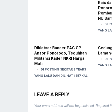
Rais d
Ponoro
Pemba
NU Sa
DI P
YANG LAL
Diklatsar Banser PAC GP
Gedung
Ansor Ponorogo, Teguhkan
Lama y
Militansi Kader NKRI Harga
DI P
Mati
YANG LAL
DI POSTING SEKITAR 2 YEARS
YANG LALU DAN DILIHAT 1357 KALI
LEAVE A REPLY
Your email address will not be published.
Required f