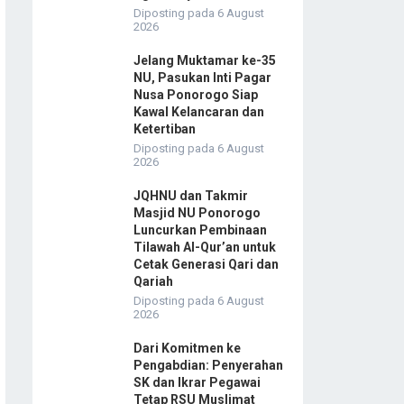
Diposting pada 6 August
2026
Jelang Muktamar ke-35
NU, Pasukan Inti Pagar
Nusa Ponorogo Siap
Kawal Kelancaran dan
Ketertiban
Diposting pada 6 August
2026
JQHNU dan Takmir
Masjid NU Ponorogo
Luncurkan Pembinaan
Tilawah Al-Qur’an untuk
Cetak Generasi Qari dan
Qariah
Diposting pada 6 August
2026
Dari Komitmen ke
Pengabdian: Penyerahan
SK dan Ikrar Pegawai
Tetap RSU Muslimat