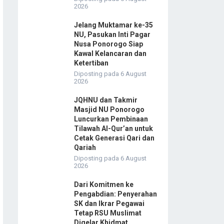
2026
Jelang Muktamar ke-35
NU, Pasukan Inti Pagar
Nusa Ponorogo Siap
Kawal Kelancaran dan
Ketertiban
Diposting pada 6 August
2026
JQHNU dan Takmir
Masjid NU Ponorogo
Luncurkan Pembinaan
Tilawah Al-Qur’an untuk
Cetak Generasi Qari dan
Qariah
Diposting pada 6 August
2026
Dari Komitmen ke
Pengabdian: Penyerahan
SK dan Ikrar Pegawai
Tetap RSU Muslimat
Digelar Khidmat