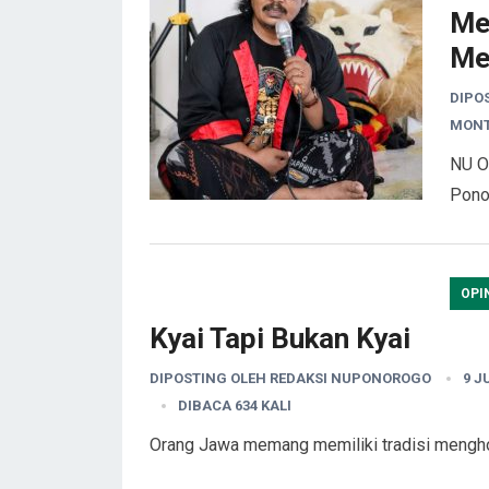
Me
Me
DIPO
MONT
NU O
Pon
OPI
Kyai Tapi Bukan Kyai
DIPOSTING OLEH
REDAKSI NUPONOROGO
9 J
DIBACA 634 KALI
Orang Jawa memang memiliki tradisi mengh