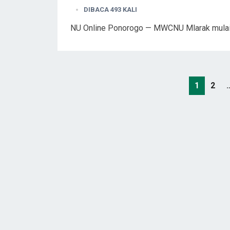
DIBACA 493 KALI
NU Online Ponorogo — MWCNU Mlarak mula
Posts
1
2
pagination