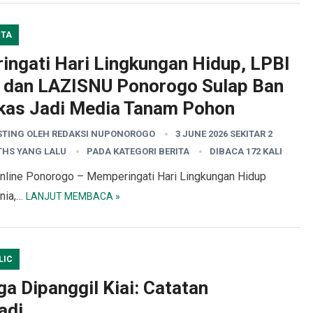
ITA
ringati Hari Lingkungan Hidup, LPBI
 dan LAZISNU Ponorogo Sulap Ban
kas Jadi Media Tanam Pohon
STING OLEH
REDAKSI NUPONOROGO
3 JUNE 2026 SEKITAR 2
HS YANG LALU
PADA KATEGORI
BERITA
DIBACA 172 KALI
nline Ponorogo – Memperingati Hari Lingkungan Hidup
nia,…
LANJUT MEMBACA »
LIC
a Dipanggil Kiai: Catatan
adi