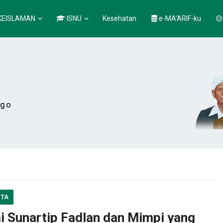
KEISLAMAN
ISNU
Kesehatan
e-MA’ARIF-ku
ogo
ITA
ai Sunartip Fadlan dan Mimpi yang