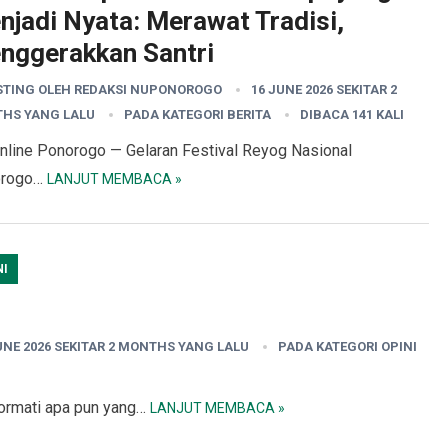
njadi Nyata: Merawat Tradisi,
nggerakkan Santri
STING OLEH
REDAKSI NUPONOROGO
16 JUNE 2026 SEKITAR 2
HS YANG LALU
PADA KATEGORI
BERITA
DIBACA 141 KALI
nline Ponorogo — Gelaran Festival Reyog Nasional
orogo…
LANJUT MEMBACA »
NI
UNE 2026 SEKITAR 2 MONTHS YANG LALU
PADA KATEGORI
OPINI
ormati apa pun yang…
LANJUT MEMBACA »