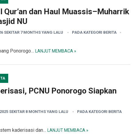
il Qur’an dan Haul Muassis–Muharrik
asjid NU
26 SEKITAR 7 MONTHS YANG LALU
PADA KATEGORI
BERITA
abang Ponorogo…
LANJUT MEMBACA »
ITA
erisasi, PCNU Ponorogo Siapkan
2025 SEKITAR 8 MONTHS YANG LALU
PADA KATEGORI
BERITA
istem kaderisasi dan…
LANJUT MEMBACA »