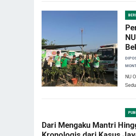
BER
Pe
NU
Be
DIPO
MONT
NU O
Sedu
PUB
Dari Mengaku Mantri Hingg
Kronologis dari Kasus Jay