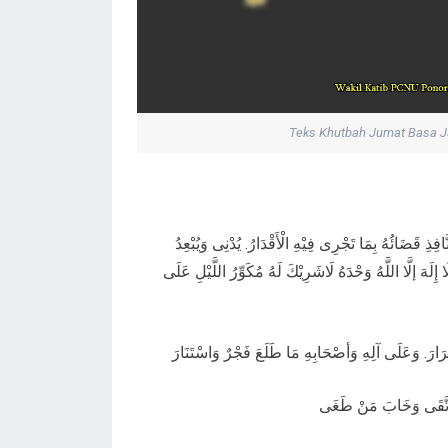
Teks Khutbah Jumat Basa 
أَلْحَمْدُ لِلَّهِ الْعَزِيْزِ الْغَفَّارِ. اَلْحَلَيْمِ السَّتَّارِ. اَا
وَيُشْقِى وَيُسْعِدُ وَيُهْبِطُ وَيُصْعِدُ. وَرَبُّكُ يَخْلُقُ مَا يَشَا