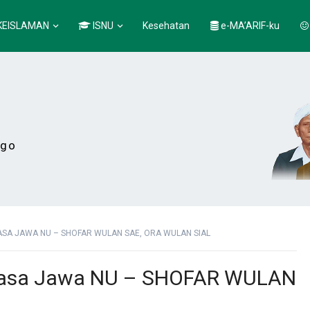
KEISLAMAN
ISNU
Kesehatan
e-MA’ARIF-ku
ogo
SA JAWA NU – SHOFAR WULAN SAE, ORA WULAN SIAL
Basa Jawa NU – SHOFAR WULAN