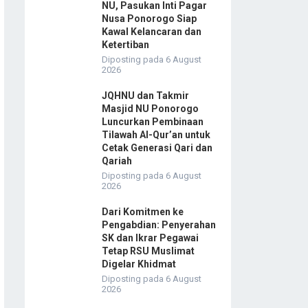
NU, Pasukan Inti Pagar
Nusa Ponorogo Siap
Kawal Kelancaran dan
Ketertiban
Diposting pada 6 August
2026
JQHNU dan Takmir
Masjid NU Ponorogo
Luncurkan Pembinaan
Tilawah Al-Qur’an untuk
Cetak Generasi Qari dan
Qariah
Diposting pada 6 August
2026
Dari Komitmen ke
Pengabdian: Penyerahan
SK dan Ikrar Pegawai
Tetap RSU Muslimat
Digelar Khidmat
Diposting pada 6 August
2026