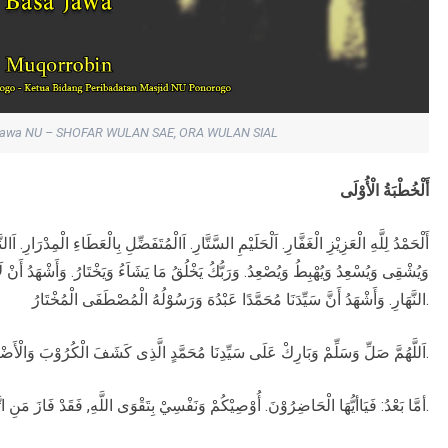
Jawa NU – SHOFAR WULAN SAE, ORA WULAN SIAL
أَلْخُطْبَةُ الْأُوْلَى
لْمُتَفَضِّلِ بِالْعَطَاءِ الْمِدْرَارِ. اَالنَّافِذِ قَضَائُهُ بِمَا تَجْرِى فِيْهِ الْأَقْدَارُ. يُدْنِى وَيُبْعِدُ
َءُ وَيَخْتَارُ. وَأَشْهَدُ أَنْ لَا إِلَهَ إلَّا اللَّهُ وَحْدَهُ لَاشَرِيْكَ لَهُ مُكَوِّرُ اللَّيْلِ عَلَى
النَّهَارِ. وَأَشْهَدُ أَنَّ سَيِّدَنَا مُحَمَّدًا عَبْدُهَ وَرَسُوْلُهُ الْمُصْطَفَى الْمُخْتَارُ.
اَللَّهُمَّ صَلِّ وَسَلِّمْ وَبَارِكْ عَلَى سَيِّدِنَا مُحَمَّدٍ الَّذِى كَشَفَ الْكُرُوْبَ وَالْأَضْرَارَ. وَعَلَى آلِهِ وَأصْحَابِهِ مَا طَلَعَ فَجْرٌ وَاسْتَنَارَ.
أمَّا بَعْدُ: فَيَاأيُّهَا الْحَاضِرُوْنَ. أُوْصِيْكُمْ وَنَفْسِيْ بِتَقْوَى اللَّهِ, فَقَدْ فَازَ مَنِ اتَّقَى وَخَابَ مَنْ طَغَى.