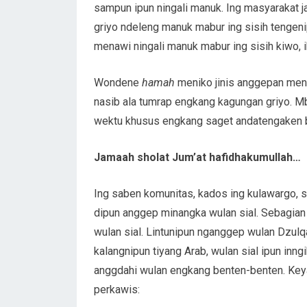
sampun ipun ningali manuk. Ing masyarakat 
griyo ndeleng manuk mabur ing sisih tengeni
menawi ningali manuk mabur ing sisih kiwo, 
Wondene
hamah
meniko jinis anggepan men
nasib ala tumrap engkang kagungan griyo. M
wektu khusus engkang saget andatengaken 
Jamaah sholat Jum’at hafidhakumullah…
Ing saben komunitas, kados ing kulawargo, 
dipun anggep minangka wulan sial. Sebagia
wulan sial. Lintunipun nganggep wulan Dzulq
kalangnipun tiyang Arab, wulan sial ipun inng
anggdahi wulan engkang benten-benten. Key
perkawis: