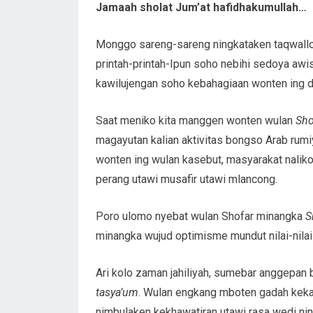
Jamaah sholat Jum’at hafidhakumullah…
Monggo sareng-sareng ningkataken taqwalloh
printah-printah-Ipun soho nebihi sedoya a
kawilujengan soho kebahagiaan wonten ing d
Saat meniko kita manggen wonten wulan
Sho
magayutan kalian aktivitas bongso Arab rum
wonten ing wulan kasebut, masyarakat naliko
perang utawi musafir utawi mlancong.
Poro ulomo nyebat wulan Shofar minangka
S
minangka wujud optimisme mundut nilai-nilai
Ari kolo zaman jahiliyah, sumebar anggepan 
tasya’um
. Wulan engkang mboten gadah kek
nimbulaken kekhawatiran utawi rasa wedi ni