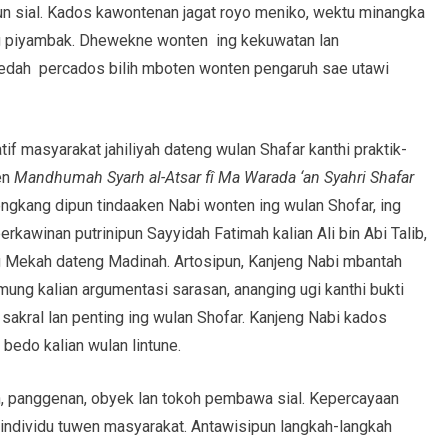
un sial. Kados kawontenan jagat royo meniko, wektu minangka
ng piyambak. Dhewekne wonten ing kekuwatan lan
kedah percados bilih mboten wonten pengaruh sae utawi
f masyarakat jahiliyah dateng wulan Shafar kanthi praktik-
ten
Mandhumah Syarh al-Atsar fî Ma Warada ‘an Syahri Shafar
ngkang dipun tindaaken Nabi wonten ing wulan Shofar, ing
erkawinan putrinipun Sayyidah Fatimah kalian Ali bin Abi Talib,
ng Mekah dateng Madinah. Artosipun, Kanjeng Nabi mbantah
ung kalian argumentasi sarasan, ananging ugi kanthi bukti
sakral lan penting ing wulan Shofar. Kanjeng Nabi kados
bedo kalian wulan lintune.
an, panggenan, obyek lan tokoh pembawa sial. Kepercayaan
ndividu tuwen masyarakat. Antawisipun langkah-langkah