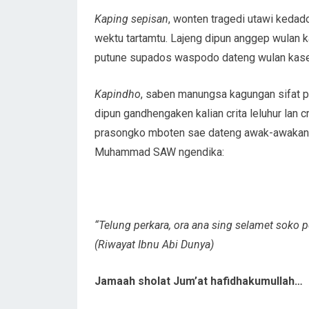
Kaping sepisan
, wonten tragedi utawi kedad
wektu tartamtu. Lajeng dipun anggep wulan k
putune supados waspodo dateng wulan kase
Kapindho
, saben manungsa kagungan sifat 
dipun gandhengaken kalian crita leluhur lan
prasongko mboten sae dateng awak-awakan, 
Muhammad SAW ngendika:
“Telung perkara, ora ana sing selamet soko p
(Riwayat Ibnu Abi Dunya)
Jamaah sholat Jum’at hafidhakumullah…