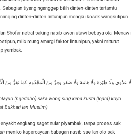
 Sebagian tiyang nganggep bilih dinten-dinten tartamtu
nanging dinten-dinten lintunipun mengku kosok wangsulipun.
lan Shofar netral saking nasib awon utawi bebaya ola. Menawi
pun, milo mung amargi faktor lintunipun, yakni miturut
 piyambak.
َةَ وَلَا صَفَرَ وَفِرَّ مِنْ الْمَجْذُومِ كَمَا تَفِرُّ مِنْ الْأَسَدِ. (رواه البخاري ومسلم)
n mlayuo (ngedoho) saka wong sing kena kusta (lepra) koyo
t Bukhari lan Muslim)
nyakit engkang saget nular piyambak, tanpa proses sak
rah
meniko kapercayaan babagan nasib sae lan olo sak