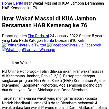
Home
Berita
Ikrar Wakaf Massal di KUA Jambon Bersamaan
HAB Kemenag ke 76
Ikrar Wakaf Massal di KUA Jambon
Bersamaan HAB Kemenag ke 76
Diposting oleh
Tim Redaksi
24 January 2022 Sekitar 5 years
yang Lalu
Pada Kategori
Berita
Dibaca 3810 Kali
Share via Twitter
Share via Facebook
Share via Whasapp
Ikrar Wakaf
NU Online Ponorogo,- Telah dilaksanakan ikrar wakaf massal
di Kecamatan Jambon, Rabu (12/1). Bertepatan dengan
rangkaian program Hari Amal Bhakti (HAB) Kementrian Agama
(Kemenag) Kabupaten Ponorogo. Ada sembilan bidang dari
dua desa yaitu Desa Sidoharjo dan Desa Blembem.
Tercatat nama-nama wakif yang mengamanatkan kepada
Nadzir Nahdlatul Ulama (NU) desa Blembem sebanyak 4
wakif, antara lain wakif Priyono (masjid Darul Muttaqin) seluas