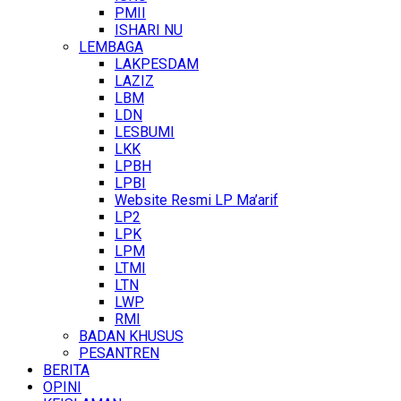
PMII
ISHARI NU
LEMBAGA
LAKPESDAM
LAZIZ
LBM
LDN
LESBUMI
LKK
LPBH
LPBI
Website Resmi LP Ma’arif
LP2
LPK
LPM
LTMI
LTN
LWP
RMI
BADAN KHUSUS
PESANTREN
BERITA
OPINI