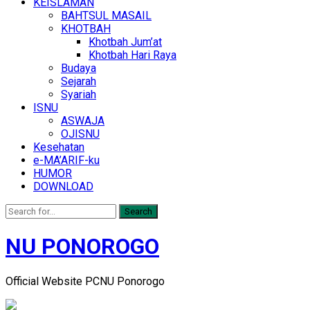
KEISLAMAN
BAHTSUL MASAIL
KHOTBAH
Khotbah Jum’at
Khotbah Hari Raya
Budaya
Sejarah
Syariah
ISNU
ASWAJA
OJISNU
Kesehatan
e-MA’ARIF-ku
HUMOR
DOWNLOAD
Search
NU PONOROGO
Official Website PCNU Ponorogo