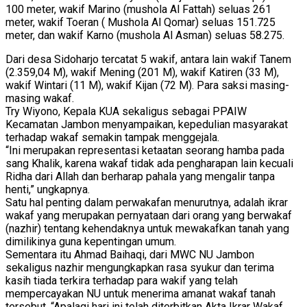
100 meter, wakif Marino (mushola Al Fattah) seluas 261
meter, wakif Toeran ( Mushola Al Qomar) seluas 151.725
meter, dan wakif Karno (mus
hola Al Asman) seluas 58.275.
Dari desa Sidoharjo tercatat 5 wakif, antara lain wakif Tanem
(2.359,04 M), wakif Mening (201 M), wakif Katiren (33 M),
wakif Wintari (11 M), wakif Kijan (72 M). Para saksi masing-
masing wakaf.
Try Wiyono, Kepala KUA sekaligus sebagai PPAIW
Kecamatan Jambon menyampaikan, kepedulian masyarakat
terhadap wakaf semakin tampak menggejala.
“Ini merupakan representasi ketaatan seorang hamba pada
sang Khalik, karena wakaf tidak ada pengharapan lain kecuali
Ridha dari Allah dan berharap pahala yang mengalir tanpa
henti,” ungkapnya.
Satu hal penting dalam perwakafan menurutnya, adalah ikrar
wakaf yang merupakan pernyataan dari orang yang berwakaf
(nazhir) tentang kehendaknya untuk mewakafkan tanah yang
dimilikinya guna kepentingan umum.
Sementara itu Ahmad Baihaqi, dari MWC NU Jambon
sekaligus nazhir mengungkapkan rasa syukur dan terima
kasih tiada terkira terhadap para wakif yang telah
mempercayakan NU untuk menerima amanat wakaf tanah
tersebut. “Apalagi hari ini telah diterbitkan Akta Ikrar Wakaf