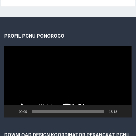
PROFIL PCNU PONOROGO
Video
Player
00:00
15:18
DOWNLOAD DESIGN KOORDINATOR PERANGKAT PCNU