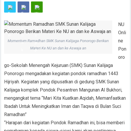
NU
Onli
ne
Momentum Ramadhan SMK Sunan Kalijaga Ponorogo Berikan
Materi Ke NU an dan ke Aswaja an
Pon
oro
go-Sekolah Menengah Kejuruan (SMK) Sunan Kalijaga
Ponorogo mengadakan kegiatan pondok ramadhan 1443
Hijriyah. Kegiatan yang dipusatkan di gedung SMK Sunan
Kalijaga komplek Pondok Pesantren Mangunan Al Bukhori,
mengangkat tema “Mari Kita Kuatkan Aqidah, Memanfaatkan
Ibadah Untuk Meningkatkan Iman dan Taqwa di Bulan Suci
Ramadhan”
“Harapan dari kegiatan Pondok Ramadhan ini, bisa memberi
pemahaman kepada siswa-siswi kami akan pentingnya