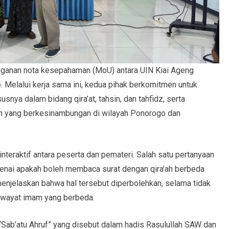
nganan nota kesepahaman (MoU) antara UIN Kiai Ageng
lalui kerja sama ini, kedua pihak berkomitmen untuk
snya dalam bidang qira’at, tahsin, dan tahfidz, serta
n yang berkesinambungan di wilayah Ponorogo dan
interaktif antara peserta dan pemateri. Salah satu pertanyaan
genai apakah boleh membaca surat dengan qira’ah berbeda
menjelaskan bahwa hal tersebut diperbolehkan, selama tidak
iwayat imam yang berbeda.
“Sab’atu Ahruf” yang disebut dalam hadis Rasulullah SAW dan