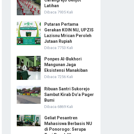
Carangrejo Genjot
Latihan
Dibaca 7935 Kali
Putaran Pertama
Gerakan KOIN NU, UPZIS
Lazisnu Mrican Peroleh
Jutaan Rupiah
Dibaca 7753 Kali
Ponpes Al-Bukhori
Mangunan Jaga
Eksistensi Manakiban
Dibaca 7256 Kali
Ribuan Santri Sukorejo
Sambut Kirab Do’a Pager
Bumi
Dibaca 6869 Kali
Geliat Pesantren
Mahasiswa Berbasis NU
di Ponorogo: Serupa