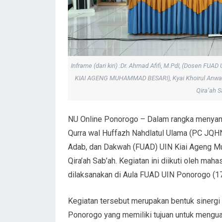
Inframe (dari kiri) :Dr. Ahmad Afifi, M.PdI, (Dosen 
KIAI AGENG MUHAMMAD BESARI), Kyai Khoirul Anwar,
Qira’ah
NU Online Ponorogo – Dalam rangka menyamb
Qurra wal Huffazh Nahdlatul Ulama (PC JQH
Adab, dan Dakwah (FUAD) UIN Kiai Ageng M
Qira’ah Sab’ah. Kegiatan ini diikuti oleh mah
dilaksanakan di Aula FUAD UIN Ponorogo (17
Kegiatan tersebut merupakan bentuk sinergi
Ponorogo yang memiliki tujuan untuk meng