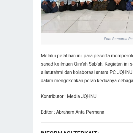
Foto Bersama Pe
Melalui pelatihan ini, para peserta mempero
sanad keilmuan Qira’ah Sab’ah. Kegiatan in
silaturahmi dan kolaborasi antara PC JQH
dalam mengokohkan peran keduanya sebagai 
Kontributor : Media JQHNU
Editor : Abraham Anta Permana