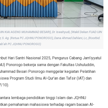
FUAD UIN KIAI AGENG MUHAMMAD BESARI), Dr. Iswahyudi, (Wakil Dekan FUAD UIN
 S. Ag. (Ketua PC JQHNU PONOROGO), Dana Ahmad Dahlani, Lc, (Koorbid.
 Sab’ah PC JQHNU PONOROGO)
ut Hari Santri Nasional 2025, Pengurus Cabang Jam’iyyatul
NU) Ponorogo bekerja sama dengan Fakultas Ushuluddin,
uhammad Besari Ponorogo menggelar kegiatan Pelatihan
asiswa Program Studi Ilmu Al-Qur’an dan Tafsir (IAT) dan
/10).
 antara lembaga pendidikan tinggi Islam dan JQHNU
uatkan pemahaman mahasiswa terhadap ragam bacaan Al-