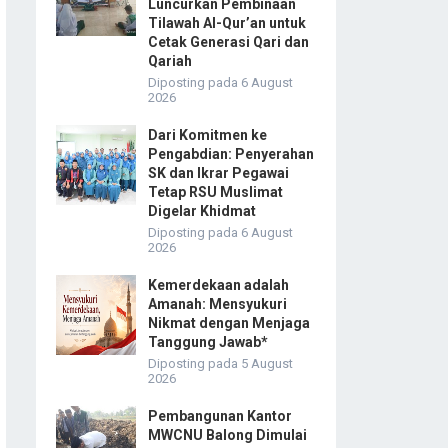
Luncurkan Pembinaan
Tilawah Al-Qur’an untuk
Cetak Generasi Qari dan
Qariah
Diposting pada 6 August
2026
Dari Komitmen ke
Pengabdian: Penyerahan
SK dan Ikrar Pegawai
Tetap RSU Muslimat
Digelar Khidmat
Diposting pada 6 August
2026
Kemerdekaan adalah
Amanah: Mensyukuri
Nikmat dengan Menjaga
Tanggung Jawab*
Diposting pada 5 August
2026
Pembangunan Kantor
MWCNU Balong Dimulai