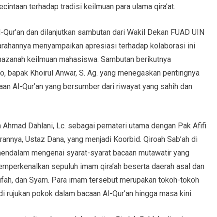
cintaan terhadap tradisi keilmuan para ulama qira’at.
-Qur’an dan dilanjutkan sambutan dari Wakil Dekan FUAD UIN
arahannya menyampaikan apresiasi terhadap kolaborasi ini
hazanah keilmuan mahasiswa. Sambutan berikutnya
 bapak Khoirul Anwar, S. Ag. yang menegaskan pentingnya
an Al-Qur’an yang bersumber dari riwayat yang sahih dan
 Ahmad Dahlani, Lc. sebagai pemateri utama dengan Pak Afifi
annya, Ustaz Dana, yang menjadi Koorbid. Qiroah Sab’ah di
ndalam mengenai syarat-syarat bacaan mutawatir yang
memperkenalkan sepuluh imam qira’ah beserta daerah asal dan
Kufah, dan Syam. Para imam tersebut merupakan tokoh-tokoh
adi rujukan pokok dalam bacaan Al-Qur’an hingga masa kini.