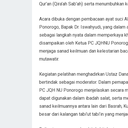
Qur’an (Qira’ah Sab’ah) serta menumbuhkan ke
Acara dibuka dengan pembacaan ayat suci Al
Ponorogo, Bapak Dr. Iswahyudi, yang dalam 
sebagai langkah nyata dalam memperkaya k
disampaikan oleh Ketua PC JQHNU Ponorogo,
menjaga sanad keilmuan dan kelestarian baca
mutawatir.
Kegiatan pelatihan menghadirkan Ustaz Dana
bertindak sebagai moderator. Dalam pemapar
PC JQH NU Ponorogo menjelaskan secara me
dapat digunakan dalam ibadah salat, serta 
sanad keilmuannya antara lain dari Basrah, 
besar dari kalangan tabi’ut tabi’in yang menj