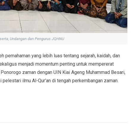
serta, Undangan dan Pengurus JQHNU
leh pemahaman yang lebih luas tentang sejarah, kaidah, dan
i sekaligus menjadi momentum penting untuk mempererat
NU Ponorogo zaman dengan UIN Kiai Ageng Muhammad Besari,
pelestari ilmu Al-Qur’an di tengah perkembangan zaman.