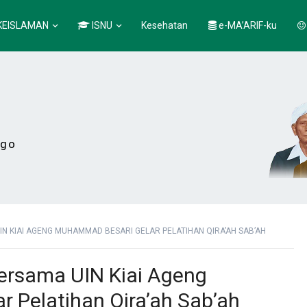
KEISLAMAN
ISNU
Kesehatan
e-MA’ARIF-ku
ogo
 KIAI AGENG MUHAMMAD BESARI GELAR PELATIHAN QIRA’AH SAB’AH
rsama UIN Kiai Ageng
 Pelatihan Qira’ah Sab’ah