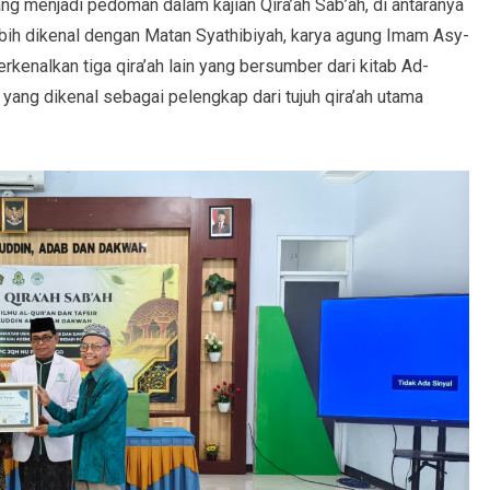
ng menjadi pedoman dalam kajian Qira’ah Sab’ah, di antaranya
ebih dikenal dengan Matan Syathibiyah, karya agung Imam Asy-
kenalkan tiga qira’ah lain yang bersumber dari kitab Ad-
yang dikenal sebagai pelengkap dari tujuh qira’ah utama