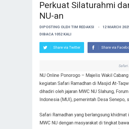
Perkuat Silaturahmi 
NU-an
DIPOSTING OLEH
TIM REDAKSI
12 MARCH 202
DIBACA 1052 KALI
Share via Twitter
Share via Faceb
Safar
NU Online Ponorogo – Majelis Wakil Caban
kegiatan Safari Ramadhan di Masjid At-Taqw
dihadiri oleh jajaran MWC NU Slahung, Foru
Indonesia (MUI), pemerintah Desa Senepo, s
Safari Ramadhan yang berlangsung khidmat in
MWC NU dengan masyarakat di tingkat bawah.