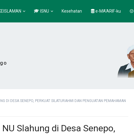
KEISLAMAN
ISNU
Kesehatan
e-MA’ARIF-ku
ogo
NG DI DESA SENEPO, PERKUAT SILATURAHMI DAN PENGUATAN PEMAHAMAN
NU Slahung di Desa Senepo,