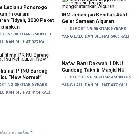
e Lazisnu Ponorogo
kan Program
IHM Jenangan Kembali Aktif
ran Fidyah, 3000 Paket
Gelar Semaan Alquran
isiapkan
DI POSTING SEKITAR 6 YEARS
OSTING SEKITAR 5 MONTHS
YANG LALU DAN DILIHAT 5066 KALI
U DAN DILIHAT 327 KALI
Nafas Baru Dakwah: LDNU
Gandeng Takmir Masjid NU
l Ijtima’ PRNU Bareng
 Isu “New Normal”
DI POSTING SEKITAR 9 MONTHS
OSTING SEKITAR 6 YEARS
YANG LALU DAN DILIHAT 637 KALI
U DAN DILIHAT 4154 KALI
ields are marked
*