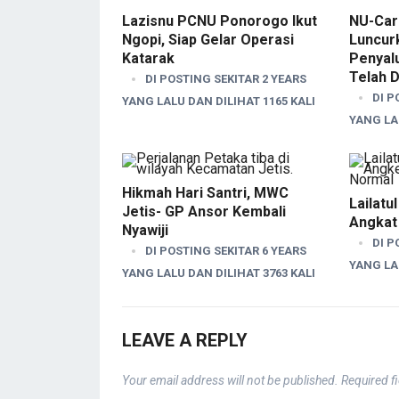
Lazisnu PCNU Ponorogo Ikut
NU-Car
Ngopi, Siap Gelar Operasi
Luncur
Katarak
Penyalu
Telah D
DI POSTING SEKITAR 2 YEARS
DI P
YANG LALU DAN DILIHAT 1165 KALI
YANG LAL
Hikmah Hari Santri, MWC
Lailatu
Jetis- GP Ansor Kembali
Angkat
Nyawiji
DI P
DI POSTING SEKITAR 6 YEARS
YANG LAL
YANG LALU DAN DILIHAT 3763 KALI
LEAVE A REPLY
Your email address will not be published.
Required f