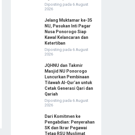
Diposting pada 6 August
2026
Jelang Muktamar ke-35
NU, Pasukan Inti Pagar
Nusa Ponorogo Siap
Kawal Kelancaran dan
Ketertiban
Diposting pada 6 August
2026
JQHNU dan Takmir
Masjid NU Ponorogo
Luncurkan Pembinaan
Tilawah Al-Qur’an untuk
Cetak Generasi Qari dan
Qariah
Diposting pada 6 August
2026
Dari Komitmen ke
Pengabdian: Penyerahan
SK dan Ikrar Pegawai
Tetap RSU Muslimat