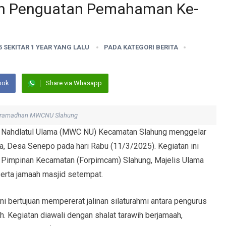
dan Penguatan Pemahaman Ke-
5 SEKITAR 1 YEAR YANG LALU
PADA KATEGORI
BERITA
ook
Share via Whasapp
i ramadhan MWCNU Slahung
g Nahdlatul Ulama (MWC NU) Kecamatan Slahung menggelar
a, Desa Senepo pada hari Rabu (11/3/2025). Kegiatan ini
m Pimpinan Kecamatan (Forpimcam) Slahung, Majelis Ulama
erta jamaah masjid setempat.
i bertujuan mempererat jalinan silaturahmi antara pengurus
 Kegiatan diawali dengan shalat tarawih berjamaah,