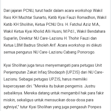
Dari jajaran PCNU, turut hadir dalam acara
workshop
Wakil
Rais KH Muchtar Sunarto, Katib Kyai Fauzi Romadhon, Wakil
Katib KH Sholihin, Ketua PCNU Drs. H. Fatchul Aziz M.A.,
Wakil Ketua Kyai Kholid Alli Husni, M.Pd.I., Wakil Bendahara
Suparlin, Direktur NU Care-Lazisnu H. Thohir Fauzi dan
Ketua LBM Badrus Sholeh Arif. Acara
workshop
ini diikuti
semua pengurus NU Care-Lazisnu Cabang Ponorogo.
Kyai Sholihan juga terus menyemangati para petugas Unit
Penjemputan Zakat Infaq Shodaqoh (UPZIS) dari NU Care-
Lazisnu. Sebagai petugas UPZIS, harus memiliki
kepercayaan diri. “Mereka itu bukan pengemis. Justru
sebaliknya. Mereka datang untuk mengambil hak para fakir
miskin, sekaligus untuk mensucikan dosa-dosa para
aghniya’,” tutur Kyai Sholihan yang juga pengasuh Ponpes