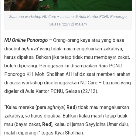
Suasana workshop NU Care – Lazisnu di Aula Kantor PCNU Ponorogo,
Selasa (22/12) malam
NU Online Ponorogo –
Orang-orang kaya atau yang biasa
disebut
aghniya’
yang tidak mau mengeluarkan zakatnya,
harus dipaksa. Bahkan jika tetap tidak mau membayar zakat,
boleh diperangi. Penegasan ini disampaikan Rais PCNU
Ponorogo KH. Moh. Sholihan Al Hafidz saat memberi arahan
di acara workshop diselenggarakan NU Care – Lazisnu yang
digelar di Aula Kantor PCNU, Selasa (22/12).
“Kalau mereka (para
aghniya’
,
Red
) tidak mau mengeluarkan
zakatnya,
ya
harus dipaksa. Bahkan kalau masih tetap tidak
mau (bayar zakat,
Red
), kalau di jaman Sayyidina Umar dulu,
malah diperangi,” tegas Kyai Sholihan.