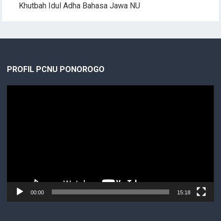
Khutbah Idul Adha Bahasa Jawa NU
PROFIL PCNU PONOROGO
Video
Player
00:00
15:18