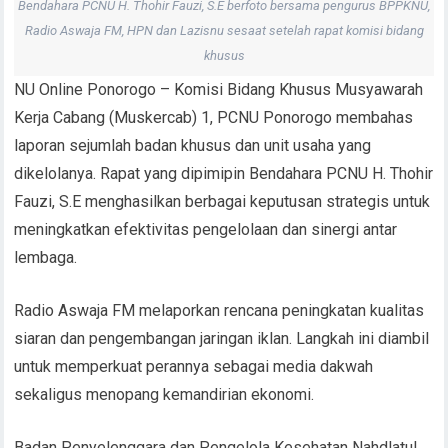
Bendahara PCNU H. Thohir Fauzi, S.E berfoto bersama pengurus BPPKNU,
Radio Aswaja FM, HPN dan Lazisnu sesaat setelah rapat komisi bidang
khusus
NU Online Ponorogo – Komisi Bidang Khusus Musyawarah
Kerja Cabang (Muskercab) 1, PCNU Ponorogo membahas
laporan sejumlah badan khusus dan unit usaha yang
dikelolanya. Rapat yang dipimipin Bendahara PCNU H. Thohir
Fauzi, S.E menghasilkan berbagai keputusan strategis untuk
meningkatkan efektivitas pengelolaan dan sinergi antar
lembaga.
Radio Aswaja FM melaporkan rencana peningkatan kualitas
siaran dan pengembangan jaringan iklan. Langkah ini diambil
untuk memperkuat perannya sebagai media dakwah
sekaligus menopang kemandirian ekonomi.
Badan Penyelenggara dan Pengelola Kesehatan Nahdlatul