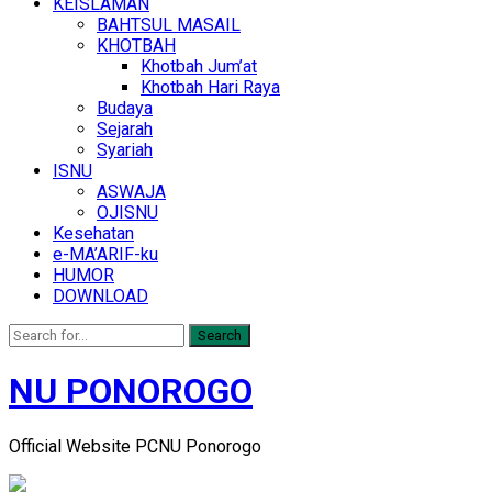
KEISLAMAN
BAHTSUL MASAIL
KHOTBAH
Khotbah Jum’at
Khotbah Hari Raya
Budaya
Sejarah
Syariah
ISNU
ASWAJA
OJISNU
Kesehatan
e-MA’ARIF-ku
HUMOR
DOWNLOAD
Search
NU PONOROGO
Official Website PCNU Ponorogo