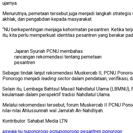
ujarnya.
Menurutnya, pemetaan tersebut juga menjadi langkah strategi
akhlak, dan pengabdian kepada masyarakat.
“NU berkepentingan menjaga kehormatan pesantren. Ketika terja
itu, kita perlu memperkuat identitas pesantren yang berakar pad
Jajaran Syuriah PCNU membahas
rancangan rekomendasi tentang pemetaan
pesantren
Sebagai tindak lanjut rekomendasi Muskercab II, PCNU Pono
Ponorogo menjadi
leading sector
dalam pendataan, verifikasi, 
Selain itu, Lembaga Bahtsul Masail Nahdlatul Ulama (LBMNU),
keulamaan dalam perspektif tradisi Nahdlatul Ulama.
Melalui rekomendasi tersebut, forum Muskercab II PCNU Ponor
nilai-nilai Ahlussunnah wal Jama’ah An-Nahdliyah.
Kontributor: Sahabat Media LTN
aswaja
nu
nuponorogo
pcnuponorogo
pesantren
ponorogo