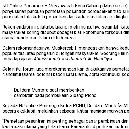
NU Online Ponorogo – Musyawarah Kerja Cabang (Muskercab) 
penyusunan panduan pemetaan pesantren berdasarkan tradisi k
penguatan tata kelola pesantren dan kaderisasi ulama di lingk
Rekomendasi ini dilatarbelakangi oleh munculnya sejumlah ka
masyarakat sering disebut sebagai kiai. Fenomena tersebut din
utama pendidikan Islam di Indonesia.
Dalam rekomendasinya, Muskercab II menegaskan bahwa keduduka
popularitas, atau pengaruh di tengah masyarakat. Seorang kiai
terhadap ajaran
Ahlussunnah wal Jama’ah An-Nahdliyah.
Selain itu, forum juga merekomendasikan dilakukannya pemeta
Nahdlatul Ulama, potensi kaderisasi ulama, serta kontribusi s
Dr. Idam Mustofa saat memberikan
sambutan pada pembukaan Sidang Pleno
Kepada NU online Ponorogo Ketua PCNU, Dr. Idam Mustofa, M.
secara eksklusif, melainkan sebagai ikhtiar menjaga marwah pes
“Pemetaan pesantren ini penting sebagai dasar pembinaan dan 
kaderisasi ulama yang telah teruji. Karena itu, diperlukan in