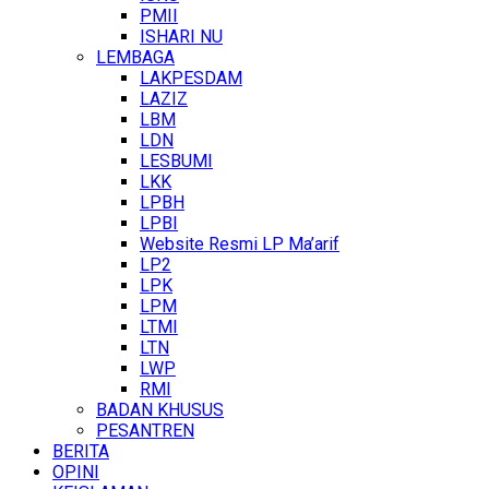
PMII
ISHARI NU
LEMBAGA
LAKPESDAM
LAZIZ
LBM
LDN
LESBUMI
LKK
LPBH
LPBI
Website Resmi LP Ma’arif
LP2
LPK
LPM
LTMI
LTN
LWP
RMI
BADAN KHUSUS
PESANTREN
BERITA
OPINI