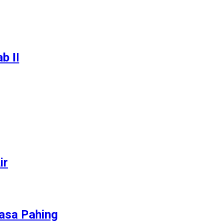
b II
ir
lasa Pahing