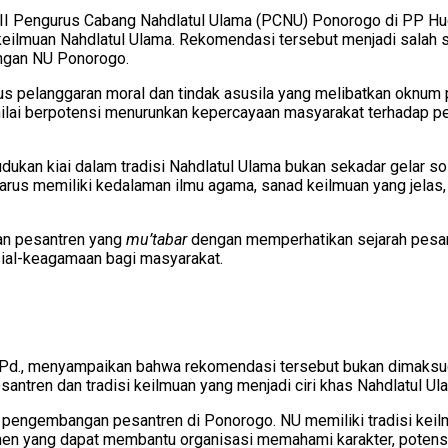
II Pengurus Cabang Nahdlatul Ulama (PCNU) Ponorogo di PP H
eilmuan Nahdlatul Ulama. Rekomendasi tersebut menjadi salah 
ungan NU Ponorogo.
sus pelanggaran moral dan tindak asusila yang melibatkan okn
ilai berpotensi menurunkan kepercayaan masyarakat terhadap pes
n kiai dalam tradisi Nahdlatul Ulama bukan sekadar gelar sosi
 harus memiliki kedalaman ilmu agama, sanad keilmuan yang jelas
an pesantren yang
mu’tabar
dengan memperhatikan sejarah pesant
osial-keagamaan bagi masyarakat.
Pd., menyampaikan bahwa rekomendasi tersebut bukan dimaksud
antren dan tradisi keilmuan yang menjadi ciri khas Nahdlatul Ul
pengembangan pesantren di Ponorogo. NU memiliki tradisi keilm
strumen yang dapat membantu organisasi memahami karakter, poten