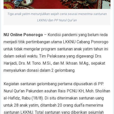
Tiga anak yatim menunjukkan wajah ceria seusai menerima santunan
LKKNU dan PP Nurul Qur’an
NU Online Ponorogo
– Kondisi pandemi yang belum reda
menjadi titik pertimbangan utama LKKNU Cabang Ponorogo
untuk tidak mengelar program santunan anak yatim tahun ini
dalam sekali waktu. Tim Pelaksana yang digawangi Drs.
Harijadi, Drs. M. Tono. M.Si., dan M. Ikhsan. M.Ag., sepakat
menyalurkan donasi dalam 2 gelombang.
Kegiatan santunan gelombang pertama dipusatkan di PP.
Nurul Qur’an Pakunden asuhan Rais PCNU KH, Moh. Sholihan
al-Hafidz, Rabu (18/8). Di situ diterimakan santunan uang
untuk 28 anak yatim, ditambah 20 orang dua’fa menerima
santunan LKKNU. Total santunan yang diberikan sejumlah